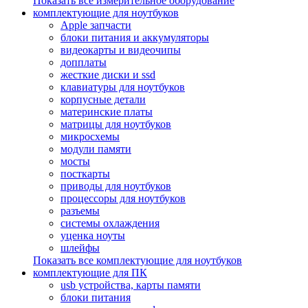
Показать все измерительное оборудование
комплектующие для ноутбуков
Apple запчасти
блоки питания и аккумуляторы
видеокарты и видеочипы
допплаты
жесткие диски и ssd
клавиатуры для ноутбуков
корпусные детали
материнские платы
матрицы для ноутбуков
микросхемы
модули памяти
мосты
посткарты
приводы для ноутбуков
процессоры для ноутбуков
разъемы
системы охлаждения
уценка ноуты
шлейфы
Показать все комплектующие для ноутбуков
комплектующие для ПК
usb устройства, карты памяти
блоки питания