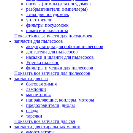
насосы (помпы) для посудомоек
разбрызгиватели (импеллеры)
тэны для посудомоек
уплотнители
фильтры посудомоек
шланги и аквастопы
Показать все запчасти для посудомоек
запчасти для пылесосов
аккумуляторы для роботов пылесосов
двигатели для пылесосов
насадки и шланги для пылесосов
Уценка пылесос
фильтры и мешки для пылесосов
Показать все запчасти для пылесосов
запчасти для свч
бытовая химия
лампочки
магнетроны
направляющие, коплеры, моторы
предохранители, диоды
слюда
тарелки
Показать все запчасти для свч
запчасти для стиральных машин
амортизаторы