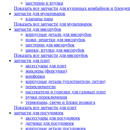
шестерни и втулки
Показать все запчасти для кухонных комбайнов и бленде
запчасти для мультиварок
клапаны пара
Показать все запчасти для мультиварок
запчасти для мясорубок
корпусные детали для мясорубок
ножи, решетки для мясорубок
шестерни для мясорубок
шнеки, втулки для мясорубок
Показать все запчасти для мясорубок
запчасти для плит
аксессуары для плит
жиклеры (форсунки)
конфорки
корпусные детали (уплотнители, петли)
переключатели
рассекатели и горелки для газовых плит
ручки переключения
термопары, свечи и блоки розжига
Показать все запчасти для плит
запчасти для посудомоек
аксессуары для посудомоек
датчики для посудомоек
корпусные детали посудомоек