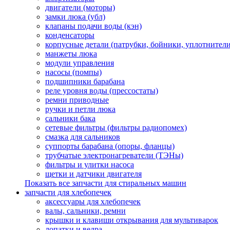
двигатели (моторы)
замки люка (убл)
клапаны подачи воды (кэн)
конденсаторы
корпусные детали (патрубки, бойники, уплотнители
манжеты люка
модули управления
насосы (помпы)
подшипники барабана
реле уровня воды (прессостаты)
ремни приводные
ручки и петли люка
сальники бака
сетевые фильтры (фильтры радиопомех)
смазка для сальников
суппорты барабана (опоры, фланцы)
трубчатые электронагреватели (ТЭНы)
фильтры и улитки насоса
щетки и датчики двигателя
Показать все запчасти для стиральных машин
запчасти для хлебопечек
аксессуары для хлебопечек
валы, сальники, ремни
крышки и клавиши открывания для мультиварок
лопатки и ведра