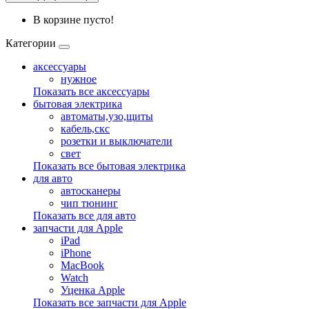
В корзине пусто!
Категории
аксессуары
нужное
Показать все аксессуары
бытовая электрика
автоматы,узо,щиты
кабель,скс
розетки и выключатели
свет
Показать все бытовая электрика
для авто
автосканеры
чип тюнинг
Показать все для авто
запчасти для Apple
iPad
iPhone
MacBook
Watch
Уценка Apple
Показать все запчасти для Apple