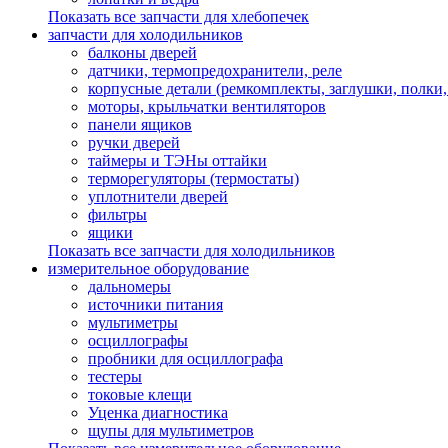
Показать все запчасти для хлебопечек
запчасти для холодильников
балконы дверей
датчики, термопредохранители, реле
корпусные детали (ремкомплекты, заглушки, полки
моторы, крыльчатки вентиляторов
панели ящиков
ручки дверей
таймеры и ТЭНы оттайки
терморегуляторы (термостаты)
уплотнители дверей
фильтры
ящики
Показать все запчасти для холодильников
измерительное оборудование
дальномеры
источники питания
мультиметры
осциллографы
пробники для осциллографа
тестеры
токовые клещи
Уценка диагностика
щупы для мультиметров