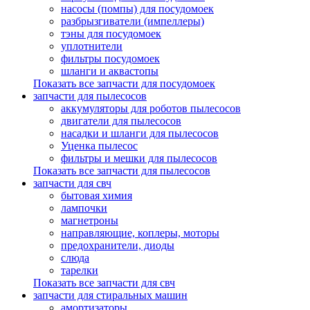
насосы (помпы) для посудомоек
разбрызгиватели (импеллеры)
тэны для посудомоек
уплотнители
фильтры посудомоек
шланги и аквастопы
Показать все запчасти для посудомоек
запчасти для пылесосов
аккумуляторы для роботов пылесосов
двигатели для пылесосов
насадки и шланги для пылесосов
Уценка пылесос
фильтры и мешки для пылесосов
Показать все запчасти для пылесосов
запчасти для свч
бытовая химия
лампочки
магнетроны
направляющие, коплеры, моторы
предохранители, диоды
слюда
тарелки
Показать все запчасти для свч
запчасти для стиральных машин
амортизаторы