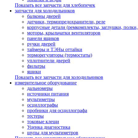
Показать все запчасти для хлебопечек
запчасти для холодильников
балконы дверей
датчики, термопредохранители, реле
корпусные детали (ремкомплекты, заглушки, полки
моторы, крыльчатки вентиляторов
панели ящиков
ручки дверей
таймеры и ТЭНы оттайки
терморегуляторы (термостаты)
уплотнители дверей
фильтры
ящики
Показать все запчасти для холодильников
измерительное оборудование
дальномеры
источники питания
мультиметры
осциллографы
пробники для осциллографа
тестеры
токовые клещи
Уценка диагностика
щупы для мультиметров