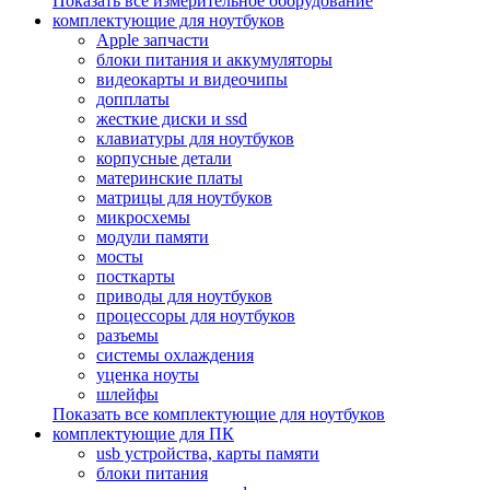
Показать все измерительное оборудование
комплектующие для ноутбуков
Apple запчасти
блоки питания и аккумуляторы
видеокарты и видеочипы
допплаты
жесткие диски и ssd
клавиатуры для ноутбуков
корпусные детали
материнские платы
матрицы для ноутбуков
микросхемы
модули памяти
мосты
посткарты
приводы для ноутбуков
процессоры для ноутбуков
разъемы
системы охлаждения
уценка ноуты
шлейфы
Показать все комплектующие для ноутбуков
комплектующие для ПК
usb устройства, карты памяти
блоки питания