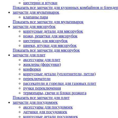
шестерни и втулки
Показать все запчасти для кухонных комбайнов и бленде
запчасти для мультиварок
клапаны пара
Показать все запчасти для мультиварок
запчасти для мясорубок
корпусные детали для мясорубок
ножи, решетки для мясорубок
шестерни для мясорубок
шнеки, втулки для мясорубок
Показать все запчасти для мясорубок
запчасти для плит
аксессуары для плит
жиклеры (форсунки)
конфорки
корпусные детали (уплотнители, петли)
переключатели
рассекатели и горелки для газовых плит
ручки переключения
термопары, свечи и блоки розжига
Показать все запчасти для плит
запчасти для посудомоек
аксессуары для посудомоек
датчики для посудомоек
корпусные детали посудомоек