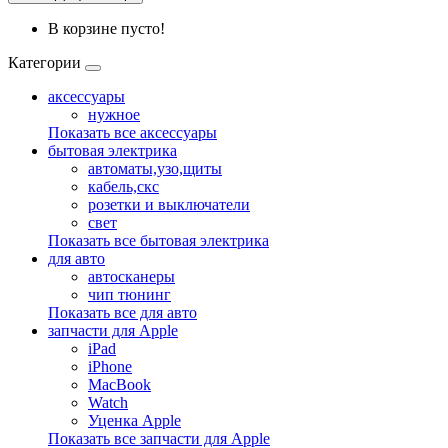
В корзине пусто!
Категории
аксессуары
нужное
Показать все аксессуары
бытовая электрика
автоматы,узо,щиты
кабель,скс
розетки и выключатели
свет
Показать все бытовая электрика
для авто
автосканеры
чип тюнинг
Показать все для авто
запчасти для Apple
iPad
iPhone
MacBook
Watch
Уценка Apple
Показать все запчасти для Apple