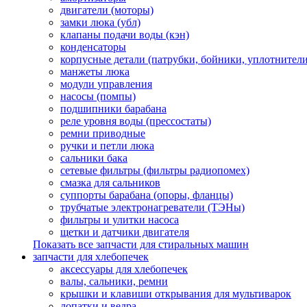
двигатели (моторы)
замки люка (убл)
клапаны подачи воды (кэн)
конденсаторы
корпусные детали (патрубки, бойники, уплотнители
манжеты люка
модули управления
насосы (помпы)
подшипники барабана
реле уровня воды (прессостаты)
ремни приводные
ручки и петли люка
сальники бака
сетевые фильтры (фильтры радиопомех)
смазка для сальников
суппорты барабана (опоры, фланцы)
трубчатые электронагреватели (ТЭНы)
фильтры и улитки насоса
щетки и датчики двигателя
Показать все запчасти для стиральных машин
запчасти для хлебопечек
аксессуары для хлебопечек
валы, сальники, ремни
крышки и клавиши открывания для мультиварок
лопатки и ведра