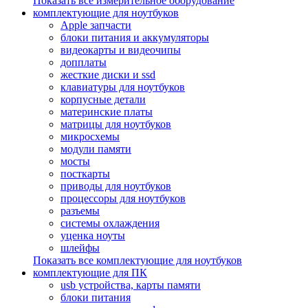
Показать все измерительное оборудование
комплектующие для ноутбуков
Apple запчасти
блоки питания и аккумуляторы
видеокарты и видеочипы
допплаты
жесткие диски и ssd
клавиатуры для ноутбуков
корпусные детали
материнские платы
матрицы для ноутбуков
микросхемы
модули памяти
мосты
посткарты
приводы для ноутбуков
процессоры для ноутбуков
разъемы
системы охлаждения
уценка ноуты
шлейфы
Показать все комплектующие для ноутбуков
комплектующие для ПК
usb устройства, карты памяти
блоки питания