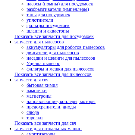
насосы (помпы) для посудомоек
разбрызгиватели (импеллеры)
тэны для посудомоек
уплотнители
фильтры посудомоек
шланги и аквастопы
Показать все запчасти для посудомоек
запчасти для пылесосов
аккумуляторы для роботов пылесосов
двигатели для пылесосов
насадки и шланги для пылесосов
Уценка пылесос
фильтры и мешки для пылесосов
Показать все запчасти для пылесосов
запчасти для свч
бытовая химия
лампочки
магнетроны
направляющие, коплеры, моторы
предохранители, диоды
слюда
тарелки
Показать все запчасти для свч
запчасти для стиральных машин
амортизаторы