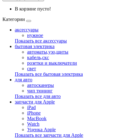
В корзине пусто!
Категории
аксессуары
нужное
Показать все аксессуары
бытовая электрика
автоматы,узо,щиты
кабель,скс
розетки и выключатели
свет
Показать все бытовая электрика
для авто
автосканеры
чип тюнинг
Показать все для авто
запчасти для Apple
iPad
iPhone
MacBook
Watch
Уценка Apple
Показать все запчасти для Apple