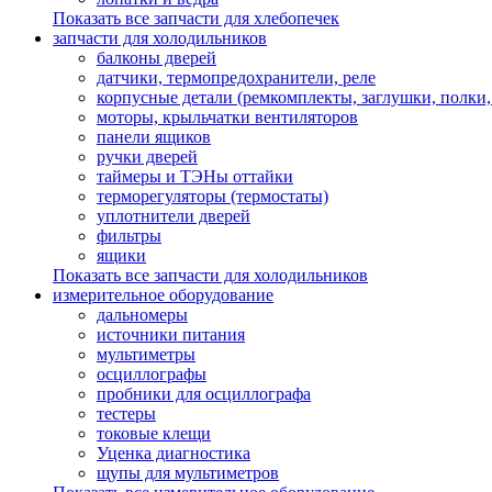
Показать все запчасти для хлебопечек
запчасти для холодильников
балконы дверей
датчики, термопредохранители, реле
корпусные детали (ремкомплекты, заглушки, полки
моторы, крыльчатки вентиляторов
панели ящиков
ручки дверей
таймеры и ТЭНы оттайки
терморегуляторы (термостаты)
уплотнители дверей
фильтры
ящики
Показать все запчасти для холодильников
измерительное оборудование
дальномеры
источники питания
мультиметры
осциллографы
пробники для осциллографа
тестеры
токовые клещи
Уценка диагностика
щупы для мультиметров