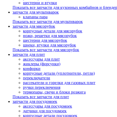
шестерни и втулки
Показать все запчасти для кухонных комбайнов и бленде
запчасти для мультиварок
клапаны пара
Показать все запчасти для мультиварок
запчасти для мясорубок
корпусные детали для мясорубок
ножи, решетки для мясорубок
шестерни для мясорубок
шнеки, втулки для мясорубок
Показать все запчасти для мясорубок
запчасти для плит
аксессуары для плит
жиклеры (форсунки)
конфорки
корпусные детали (уплотнители, петли)
переключатели
рассекатели и горелки для газовых плит
ручки переключения
термопары, свечи и блоки розжига
Показать все запчасти для плит
запчасти для посудомоек
аксессуары для посудомоек
датчики для посудомоек
корпусные детали посудомоек