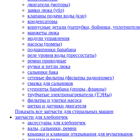
двигатели (моторы)
замки люка (убл)
клапаны подачи воды (кэн)
конденсаторы
корпусные детали (патрубки, бойники, уплотнители
манжеты люка
модули управления
насосы (помпы)
подшипники барабана
реле уровня воды (прессостаты)
ремни приводные
ручки и петли люка
сальники бака
сетевые фильтры (фильтры радиопомех)
смазка для сальников
суппорты барабана (опоры, фланцы)
трубчатые электронагреватели (ТЭНы)
фильтры и улитки насоса
щетки и датчики двигателя
Показать все запчасти для стиральных машин
запчасти для хлебопечек
аксессуары для хлебопечек
валы, сальники, ремни
крышки и клавиши открывания для мультиварок
лопатки и ведра