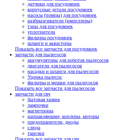
датчики для посудомоек
корпусные детали посудомоек
насосы (помпы) для посудомоек
разбрызгиватели (импеллеры)
тэны для посудомоек
уплотнители
фильтры посудомоек
шланги и аквастопы
Показать все запчасти для посудомоек
запчасти для пылесосов
аккумуляторы для роботов пылесосов
двигатели для пылесосов
насадки и шланги для пылесосов
Уценка пылесос
фильтры и мешки для пылесосов
Показать все запчасти для пылесосов
запчасти для свч
бытовая химия
лампочки
магнетроны
направляющие, коплеры, моторы
предохранители, диоды
слюда
тарелки
Показать все запчасти для свч