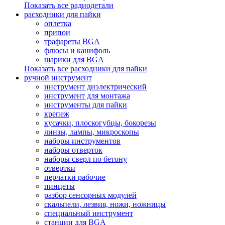
Показать все радиодетали
расходники для пайки
оплетка
припои
трафареты BGA
флюсы и канифоль
шарики для BGA
Показать все расходники для пайки
ручной инструмент
инструмент диэлектрический
инструмент для монтажа
инструменты для пайки
крепеж
кусачки, плоскогубцы, бокорезы
линзы, лампы, микроскопы
наборы инструментов
наборы отверток
наборы сверл по бетону
отвертки
перчатки рабочие
пинцеты
разбор сенсорных модулей
скальпели, лезвия, ножи, ножницы
специальный инструмент
станции для BGA