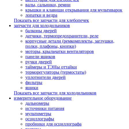
валы, сальники, ремни
крышки и клавиши открывания для мультиварок
лопатки и ведра
Показать все запчасти для хлебопечек
запчасти для холодильников
балконы дверей
датчики, термопредохранители, реле
корпусные детали (ремкомплекты, заглушки,
полки, плафоны, кнопки)
моторы, крыльчатки вентиляторов
панели ящиков
ручки дверей
таймеры и ТЭНы оттайки
терморегуляторы (термостаты)
уплотнители дверей
фильтры
ящики
Показать все запчасти для холодильников
измерительное оборудование
дальномеры
источники питания
мультиметры
осциллографы
пробники для осциллографа