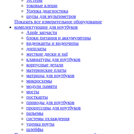
тестеры
токовые клещи
Уценка диагностика
щупы для мультиметров
Показать все измерительное оборудование
комплектующие для ноутбуков
Apple запчасти
блоки питания и аккумуляторы
видеокарты и видеочипы
допплаты
жесткие диски и ssd
клавиатуры для ноутбуков
корпусные детали
материнские платы
матрицы для ноутбуков
микросхемы
модули памяти
мосты
посткарты
приводы для ноутбуков
процессоры для ноутбуков
разъемы
системы охлаждения
уценка ноуты
шлейфы