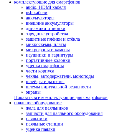
комплектующие для смартфонов
audio, HDMI кабеля
usb кабели
аккумуляторы
внешние аккумуляторы
динамики и звонки
зарядные устройства
защитные плёнки и стёкла
микросхемы, платы
микрофоны и камеры
наушники и гарнитуры
портативные колонки
уценка смартфоны
части корпуса
чехлы, автодержатели, моноподы
шлейфы и разъемы
шлемы виртуальной реальности
экраны
Показать все комплектующие для смартфонов
паяльное оборудование
жала для паяльников
запчасти для паяльного оборудования
паяльники
паяльные станции
уценка паялки