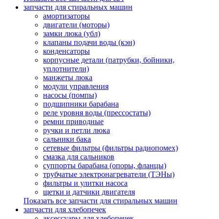
запчасти для стиральных машин
амортизаторы
двигатели (моторы)
замки люка (убл)
клапаны подачи воды (кэн)
конденсаторы
корпусные детали (патрубки, бойники,
уплотнители)
манжеты люка
модули управления
насосы (помпы)
подшипники барабана
реле уровня воды (прессостаты)
ремни приводные
ручки и петли люка
сальники бака
сетевые фильтры (фильтры радиопомех)
смазка для сальников
суппорты барабана (опоры, фланцы)
трубчатые электронагреватели (ТЭНы)
фильтры и улитки насоса
щетки и датчики двигателя
Показать все запчасти для стиральных машин
запчасти для хлебопечек
аксессуары для хлебопечек