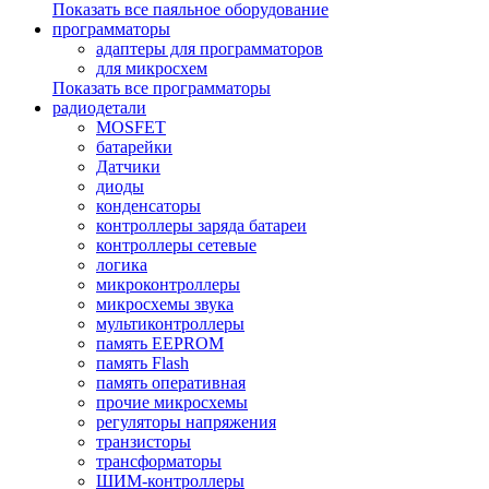
Показать все паяльное оборудование
программаторы
адаптеры для программаторов
для микросхем
Показать все программаторы
радиодетали
MOSFET
батарейки
Датчики
диоды
конденсаторы
контроллеры заряда батареи
контроллеры сетевые
логика
микроконтроллеры
микросхемы звука
мультиконтроллеры
память EEPROM
память Flash
память оперативная
прочие микросхемы
регуляторы напряжения
транзисторы
трансформаторы
ШИМ-контроллеры