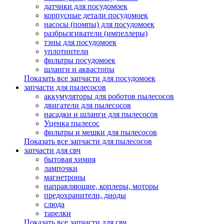
датчики для посудомоек
корпусные детали посудомоек
насосы (помпы) для посудомоек
разбрызгиватели (импеллеры)
тэны для посудомоек
уплотнители
фильтры посудомоек
шланги и аквастопы
Показать все запчасти для посудомоек
запчасти для пылесосов
аккумуляторы для роботов пылесосов
двигатели для пылесосов
насадки и шланги для пылесосов
Уценка пылесос
фильтры и мешки для пылесосов
Показать все запчасти для пылесосов
запчасти для свч
бытовая химия
лампочки
магнетроны
направляющие, коплеры, моторы
предохранители, диоды
слюда
тарелки
Показать все запчасти для свч