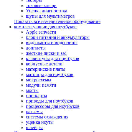
тестеры
токовые клещи
Уценка диагностика
щупы для мультиметров
Показать все измерительное оборудование
комплектующие для ноутбуков
Apple запчасти
блоки питания и аккумуляторы
видеокарты и видеочипы
допплаты
жесткие диски и ssd
клавиатуры для ноутбуков
корпусные детали
материнские платы
матрицы для ноутбуков
микросхемы
модули памяти
мосты
посткарты
приводы для ноутбуков
процессоры для ноутбуков
разъемы
системы охлаждения
уценка ноуты
шлейфы