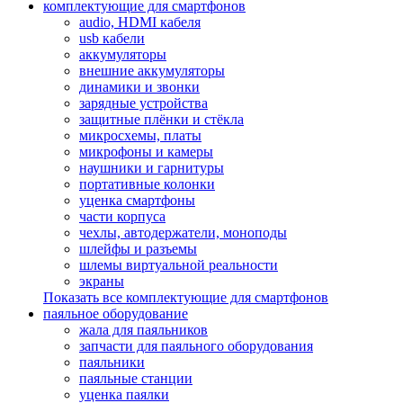
комплектующие для смартфонов
audio, HDMI кабеля
usb кабели
аккумуляторы
внешние аккумуляторы
динамики и звонки
зарядные устройства
защитные плёнки и стёкла
микросхемы, платы
микрофоны и камеры
наушники и гарнитуры
портативные колонки
уценка смартфоны
части корпуса
чехлы, автодержатели, моноподы
шлейфы и разъемы
шлемы виртуальной реальности
экраны
Показать все комплектующие для смартфонов
паяльное оборудование
жала для паяльников
запчасти для паяльного оборудования
паяльники
паяльные станции
уценка паялки