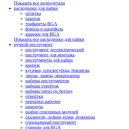
Показать все радиодетали
расходники для пайки
оплетка
припои
трафареты BGA
флюсы и канифоль
шарики для BGA
Показать все расходники для пайки
ручной инструмент
инструмент диэлектрический
инструмент для монтажа
инструменты для пайки
крепеж
кусачки, плоскогубцы, бокорезы
линзы, лампы, микроскопы
наборы инструментов
наборы отверток
наборы сверл по бетону
отвертки
перчатки рабочие
пинцеты
разбор сенсорных модулей
скальпели, лезвия, ножи, ножницы
специальный инструмент
станции для BGA