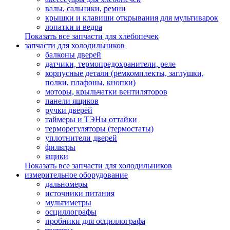
валы, сальники, ремни
крышки и клавиши открывания для мультиварок
лопатки и ведра
Показать все запчасти для хлебопечек
запчасти для холодильников
балконы дверей
датчики, термопредохранители, реле
корпусные детали (ремкомплекты, заглушки,
полки, плафоны, кнопки)
моторы, крыльчатки вентиляторов
панели ящиков
ручки дверей
таймеры и ТЭНы оттайки
терморегуляторы (термостаты)
уплотнители дверей
фильтры
ящики
Показать все запчасти для холодильников
измерительное оборудование
дальномеры
источники питания
мультиметры
осциллографы
пробники для осциллографа