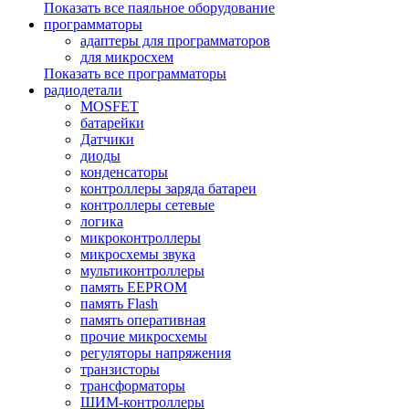
Показать все паяльное оборудование
программаторы
адаптеры для программаторов
для микросхем
Показать все программаторы
радиодетали
MOSFET
батарейки
Датчики
диоды
конденсаторы
контроллеры заряда батареи
контроллеры сетевые
логика
микроконтроллеры
микросхемы звука
мультиконтроллеры
память EEPROM
память Flash
память оперативная
прочие микросхемы
регуляторы напряжения
транзисторы
трансформаторы
ШИМ-контроллеры