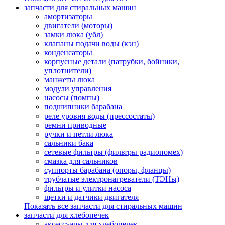
запчасти для стиральных машин
амортизаторы
двигатели (моторы)
замки люка (убл)
клапаны подачи воды (кэн)
конденсаторы
корпусные детали (патрубки, бойники,
уплотнители)
манжеты люка
модули управления
насосы (помпы)
подшипники барабана
реле уровня воды (прессостаты)
ремни приводные
ручки и петли люка
сальники бака
сетевые фильтры (фильтры радиопомех)
смазка для сальников
суппорты барабана (опоры, фланцы)
трубчатые электронагреватели (ТЭНы)
фильтры и улитки насоса
щетки и датчики двигателя
Показать все запчасти для стиральных машин
запчасти для хлебопечек
аксессуары для хлебопечек