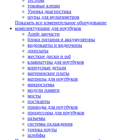
тестеры
токовые клещи
Уценка диагностика
щупы для мультиметров
Показать все измерительное оборудование
комплектующие для ноутбуков
Apple запчасти
блоки питания и аккумуляторы
видеокарты и видеочипы
допплаты
жесткие диски и ssd
клавиатуры для ноутбуков
корпусные детали
материнские платы
матрицы для ноутбуков
микросхемы
модули памяти
мосты
посткарты
приводы для ноутбуков
процессоры для ноутбуков
разъемы
системы охлаждения
уценка ноуты
шлейфы