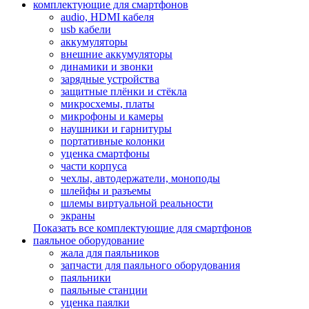
комплектующие для смартфонов
audio, HDMI кабеля
usb кабели
аккумуляторы
внешние аккумуляторы
динамики и звонки
зарядные устройства
защитные плёнки и стёкла
микросхемы, платы
микрофоны и камеры
наушники и гарнитуры
портативные колонки
уценка смартфоны
части корпуса
чехлы, автодержатели, моноподы
шлейфы и разъемы
шлемы виртуальной реальности
экраны
Показать все комплектующие для смартфонов
паяльное оборудование
жала для паяльников
запчасти для паяльного оборудования
паяльники
паяльные станции
уценка паялки