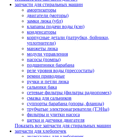
запчасти для стиральных машин
амортизаторы
двигатели (моторы)
замки люка (убл)
клапаны подачи воды (кэн)
конденсаторы
корпусные детали (патрубки, бойники,
уплотнители)
манжеты люка
модули управления
насосы (помпы)
подшипники барабана
реле уровня воды (прессостаты)
ремни приводные
ручки и петли люка
сальники бака
сетевые фильтры (фильтры радиопомех)
смазка для сальников
суппорты барабана (опоры, фланцы)
трубчатые электронагреватели (ТЭНы)
фильтры и улитки насоса
щетки и датчики двигателя
Показать все запчасти для стиральных машин
запчасти для хлебопечек
аксессуары для хлебопечек