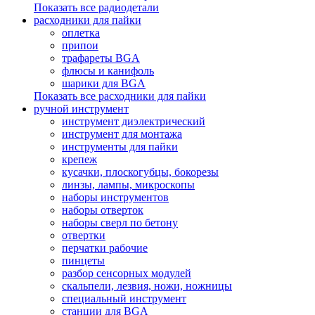
Показать все радиодетали
расходники для пайки
оплетка
припои
трафареты BGA
флюсы и канифоль
шарики для BGA
Показать все расходники для пайки
ручной инструмент
инструмент диэлектрический
инструмент для монтажа
инструменты для пайки
крепеж
кусачки, плоскогубцы, бокорезы
линзы, лампы, микроскопы
наборы инструментов
наборы отверток
наборы сверл по бетону
отвертки
перчатки рабочие
пинцеты
разбор сенсорных модулей
скальпели, лезвия, ножи, ножницы
специальный инструмент
станции для BGA