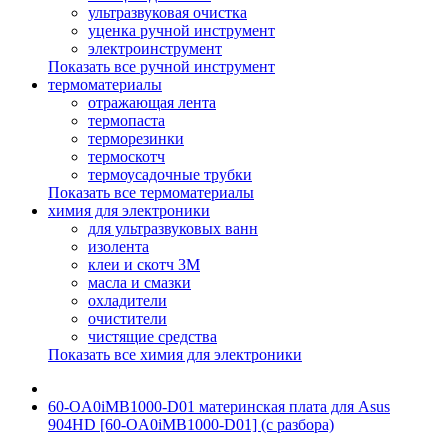
ультразвуковая очистка
уценка ручной инструмент
электроинструмент
Показать все ручной инструмент
термоматериалы
отражающая лента
термопаста
терморезинки
термоскотч
термоусадочные трубки
Показать все термоматериалы
химия для электроники
для ультразвуковых ванн
изолента
клеи и скотч 3М
масла и смазки
охладители
очистители
чистящие средства
Показать все химия для электроники
60-OA0iMB1000-D01 материнская плата для Asus
904HD [60-OA0iMB1000-D01] (с разбора)