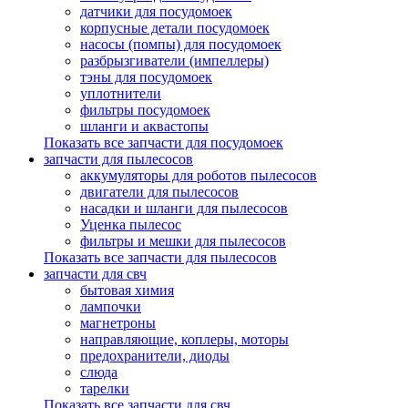
датчики для посудомоек
корпусные детали посудомоек
насосы (помпы) для посудомоек
разбрызгиватели (импеллеры)
тэны для посудомоек
уплотнители
фильтры посудомоек
шланги и аквастопы
Показать все запчасти для посудомоек
запчасти для пылесосов
аккумуляторы для роботов пылесосов
двигатели для пылесосов
насадки и шланги для пылесосов
Уценка пылесос
фильтры и мешки для пылесосов
Показать все запчасти для пылесосов
запчасти для свч
бытовая химия
лампочки
магнетроны
направляющие, коплеры, моторы
предохранители, диоды
слюда
тарелки
Показать все запчасти для свч