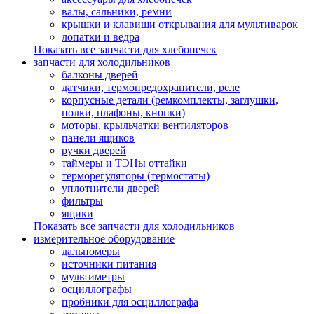
валы, сальники, ремни
крышки и клавиши открывания для мультиварок
лопатки и ведра
Показать все запчасти для хлебопечек
запчасти для холодильников
балконы дверей
датчики, термопредохранители, реле
корпусные детали (ремкомплекты, заглушки,
полки, плафоны, кнопки)
моторы, крыльчатки вентиляторов
панели ящиков
ручки дверей
таймеры и ТЭНы оттайки
терморегуляторы (термостаты)
уплотнители дверей
фильтры
ящики
Показать все запчасти для холодильников
измерительное оборудование
дальномеры
источники питания
мультиметры
осциллографы
пробники для осциллографа