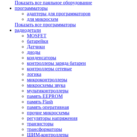
Показать все паяльное оборудование
программаторы
адаптеры для программаторов
для микросхем
Показать все программаторы
радиодетали
MOSFET
батарейки
Датчики
диоды
конденсаторы
контроллеры заряда батареи
контроллеры сетевые
логика
микроконтроллеры
микросхемы звука
мультиконтроллеры
память EEPROM
память Flash
память оперативная
прочие микросхемы
регуляторы напряжения
транзисторы
трансформаторы
ШИМ-контроллеры