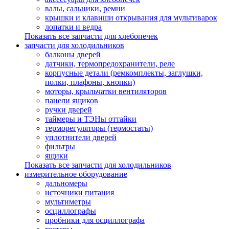
валы, сальники, ремни
крышки и клавиши открывания для мультиварок
лопатки и ведра
Показать все запчасти для хлебопечек
запчасти для холодильников
балконы дверей
датчики, термопредохранители, реле
корпусные детали (ремкомплекты, заглушки,
полки, плафоны, кнопки)
моторы, крыльчатки вентиляторов
панели ящиков
ручки дверей
таймеры и ТЭНы оттайки
терморегуляторы (термостаты)
уплотнители дверей
фильтры
ящики
Показать все запчасти для холодильников
измерительное оборудование
дальномеры
источники питания
мультиметры
осциллографы
пробники для осциллографа