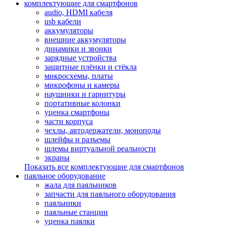
комплектующие для смартфонов
audio, HDMI кабеля
usb кабели
аккумуляторы
внешние аккумуляторы
динамики и звонки
зарядные устройства
защитные плёнки и стёкла
микросхемы, платы
микрофоны и камеры
наушники и гарнитуры
портативные колонки
уценка смартфоны
части корпуса
чехлы, автодержатели, моноподы
шлейфы и разъемы
шлемы виртуальной реальности
экраны
Показать все комплектующие для смартфонов
паяльное оборудование
жала для паяльников
запчасти для паяльного оборудования
паяльники
паяльные станции
уценка паялки