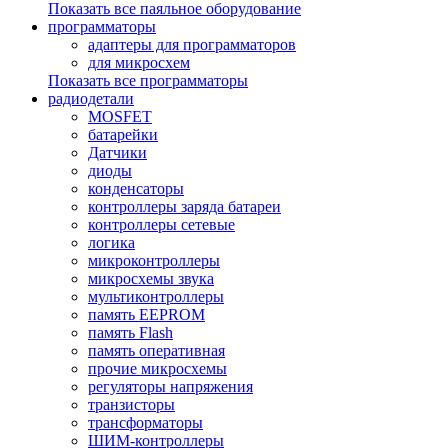
Показать все паяльное оборудование
программаторы
адаптеры для программаторов
для микросхем
Показать все программаторы
радиодетали
MOSFET
батарейки
Датчики
диоды
конденсаторы
контроллеры заряда батареи
контроллеры сетевые
логика
микроконтроллеры
микросхемы звука
мультиконтроллеры
память EEPROM
память Flash
память оперативная
прочие микросхемы
регуляторы напряжения
транзисторы
трансформаторы
ШИМ-контроллеры