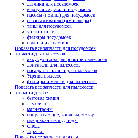
датчики для посудомоек
корпусные детали посудомоек
насосы (помпы) для посудомоек
разбрызгиватели (импеллеры)
тэны для посудомоек
уплотнители
фильтры посудомоек
шланги и аквастопы
Показать все запчасти для посудомоек
запчасти для пылесосов
аккумуляторы для роботов пылесосов
двигатели для пылесосов
насадки и шланги для пылесосов
Уценка пылесос
фильтры и мешки для пылесосов
Показать все запчасти для пылесосов
запчасти для свч
бытовая химия
лампочки
магнетроны
направляющие, коплеры, моторы
предохранители, диоды
слюда
тарелки
Показать все запчасти для свч