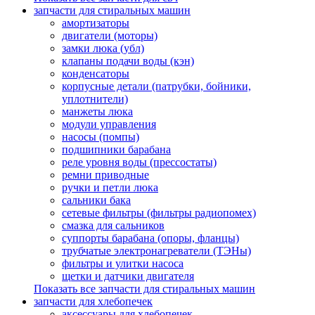
запчасти для стиральных машин
амортизаторы
двигатели (моторы)
замки люка (убл)
клапаны подачи воды (кэн)
конденсаторы
корпусные детали (патрубки, бойники,
уплотнители)
манжеты люка
модули управления
насосы (помпы)
подшипники барабана
реле уровня воды (прессостаты)
ремни приводные
ручки и петли люка
сальники бака
сетевые фильтры (фильтры радиопомех)
смазка для сальников
суппорты барабана (опоры, фланцы)
трубчатые электронагреватели (ТЭНы)
фильтры и улитки насоса
щетки и датчики двигателя
Показать все запчасти для стиральных машин
запчасти для хлебопечек
аксессуары для хлебопечек