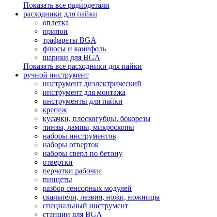
Показать все радиодетали
расходники для пайки
оплетка
припои
трафареты BGA
флюсы и канифоль
шарики для BGA
Показать все расходники для пайки
ручной инструмент
инструмент диэлектрический
инструмент для монтажа
инструменты для пайки
крепеж
кусачки, плоскогубцы, бокорезы
линзы, лампы, микроскопы
наборы инструментов
наборы отверток
наборы сверл по бетону
отвертки
перчатки рабочие
пинцеты
разбор сенсорных модулей
скальпели, лезвия, ножи, ножницы
специальный инструмент
станции для BGA