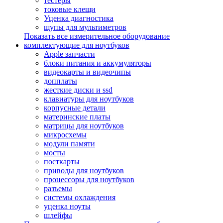
тестеры
токовые клещи
Уценка диагностика
щупы для мультиметров
Показать все измерительное оборудование
комплектующие для ноутбуков
Apple запчасти
блоки питания и аккумуляторы
видеокарты и видеочипы
допплаты
жесткие диски и ssd
клавиатуры для ноутбуков
корпусные детали
материнские платы
матрицы для ноутбуков
микросхемы
модули памяти
мосты
посткарты
приводы для ноутбуков
процессоры для ноутбуков
разъемы
системы охлаждения
уценка ноуты
шлейфы