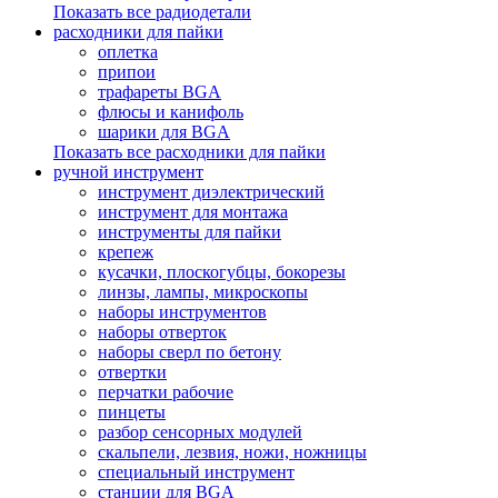
Показать все радиодетали
расходники для пайки
оплетка
припои
трафареты BGA
флюсы и канифоль
шарики для BGA
Показать все расходники для пайки
ручной инструмент
инструмент диэлектрический
инструмент для монтажа
инструменты для пайки
крепеж
кусачки, плоскогубцы, бокорезы
линзы, лампы, микроскопы
наборы инструментов
наборы отверток
наборы сверл по бетону
отвертки
перчатки рабочие
пинцеты
разбор сенсорных модулей
скальпели, лезвия, ножи, ножницы
специальный инструмент
станции для BGA