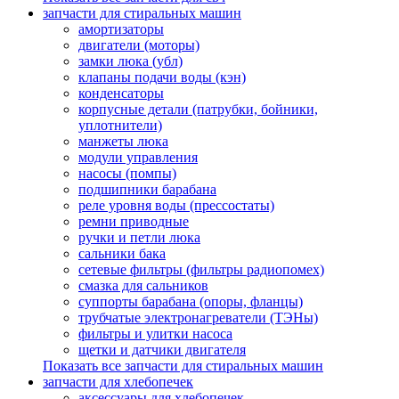
запчасти для стиральных машин
амортизаторы
двигатели (моторы)
замки люка (убл)
клапаны подачи воды (кэн)
конденсаторы
корпусные детали (патрубки, бойники,
уплотнители)
манжеты люка
модули управления
насосы (помпы)
подшипники барабана
реле уровня воды (прессостаты)
ремни приводные
ручки и петли люка
сальники бака
сетевые фильтры (фильтры радиопомех)
смазка для сальников
суппорты барабана (опоры, фланцы)
трубчатые электронагреватели (ТЭНы)
фильтры и улитки насоса
щетки и датчики двигателя
Показать все запчасти для стиральных машин
запчасти для хлебопечек
аксессуары для хлебопечек