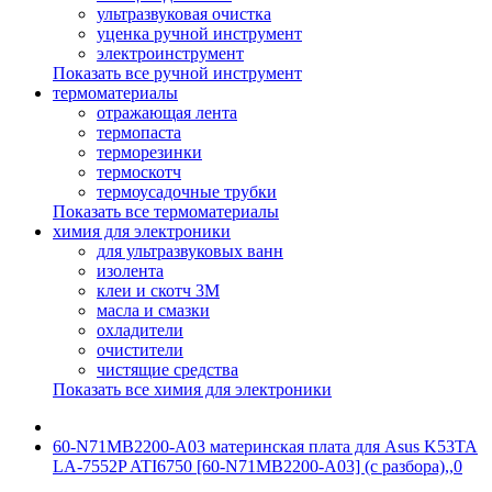
ультразвуковая очистка
уценка ручной инструмент
электроинструмент
Показать все ручной инструмент
термоматериалы
отражающая лента
термопаста
терморезинки
термоскотч
термоусадочные трубки
Показать все термоматериалы
химия для электроники
для ультразвуковых ванн
изолента
клеи и скотч 3М
масла и смазки
охладители
очистители
чистящие средства
Показать все химия для электроники
60-N71MB2200-A03 материнская плата для Asus K53TA
LA-7552P ATI6750 [60-N71MB2200-A03] (с разбора),,0