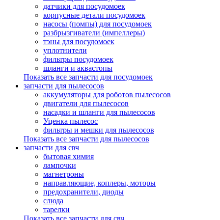
датчики для посудомоек
корпусные детали посудомоек
насосы (помпы) для посудомоек
разбрызгиватели (импеллеры)
тэны для посудомоек
уплотнители
фильтры посудомоек
шланги и аквастопы
Показать все запчасти для посудомоек
запчасти для пылесосов
аккумуляторы для роботов пылесосов
двигатели для пылесосов
насадки и шланги для пылесосов
Уценка пылесос
фильтры и мешки для пылесосов
Показать все запчасти для пылесосов
запчасти для свч
бытовая химия
лампочки
магнетроны
направляющие, коплеры, моторы
предохранители, диоды
слюда
тарелки
Показать все запчасти для свч