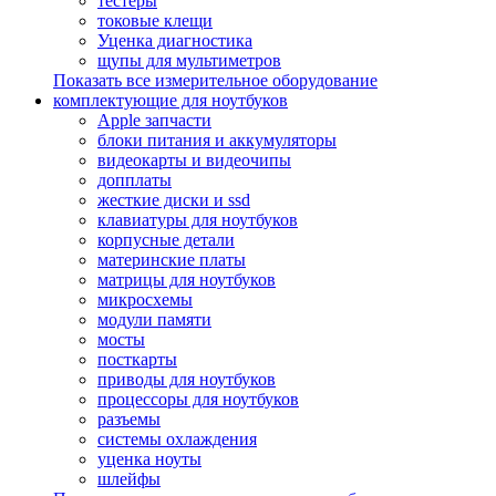
тестеры
токовые клещи
Уценка диагностика
щупы для мультиметров
Показать все измерительное оборудование
комплектующие для ноутбуков
Apple запчасти
блоки питания и аккумуляторы
видеокарты и видеочипы
допплаты
жесткие диски и ssd
клавиатуры для ноутбуков
корпусные детали
материнские платы
матрицы для ноутбуков
микросхемы
модули памяти
мосты
посткарты
приводы для ноутбуков
процессоры для ноутбуков
разъемы
системы охлаждения
уценка ноуты
шлейфы