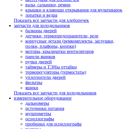
валы, сальники, ремни
крышки и клавиши открывания для мультиварок
лопатки и ведра
Показать все запчасти для хлебопечек
запчасти для холодильников
балконы дверей
датчики, термопредохранители, реле
корпусные детали (ремкомплекты, заглушки,
полки, плафоны, кнопки)
моторы, крыльчатки вентиляторов
панели ящиков
ручки дверей
таймеры и ТЭНы оттайки
терморегуляторы (термостаты)
уплотнители дверей
фильтры
ящики
Показать все запчасти для холодильников
измерительное оборудование
дальномеры
источники питания
мультиметры
осциллографы
пробники для осциллографа