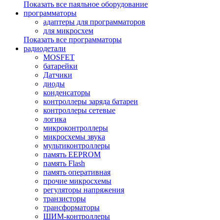
Показать все паяльное оборудование
программаторы
адаптеры для программаторов
для микросхем
Показать все программаторы
радиодетали
MOSFET
батарейки
Датчики
диоды
конденсаторы
контроллеры заряда батареи
контроллеры сетевые
логика
микроконтроллеры
микросхемы звука
мультиконтроллеры
память EEPROM
память Flash
память оперативная
прочие микросхемы
регуляторы напряжения
транзисторы
трансформаторы
ШИМ-контроллеры