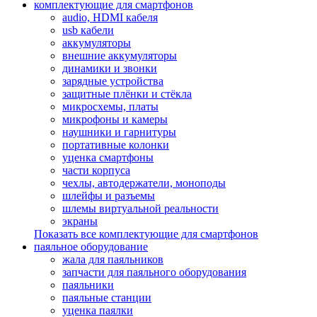
комплектующие для смартфонов
audio, HDMI кабеля
usb кабели
аккумуляторы
внешние аккумуляторы
динамики и звонки
зарядные устройства
защитные плёнки и стёкла
микросхемы, платы
микрофоны и камеры
наушники и гарнитуры
портативные колонки
уценка смартфоны
части корпуса
чехлы, автодержатели, моноподы
шлейфы и разъемы
шлемы виртуальной реальности
экраны
Показать все комплектующие для смартфонов
паяльное оборудование
жала для паяльников
запчасти для паяльного оборудования
паяльники
паяльные станции
уценка паялки