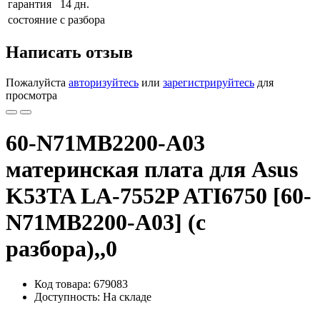
гарантия
14 дн.
состояние
с разбора
Написать отзыв
Пожалуйста
авторизуйтесь
или
зарегистрируйтесь
для
просмотра
60-N71MB2200-A03
материнская плата для Asus
K53TA LA-7552P ATI6750 [60-
N71MB2200-A03] (с
разбора),,0
Код товара: 679083
Доступность: На складе