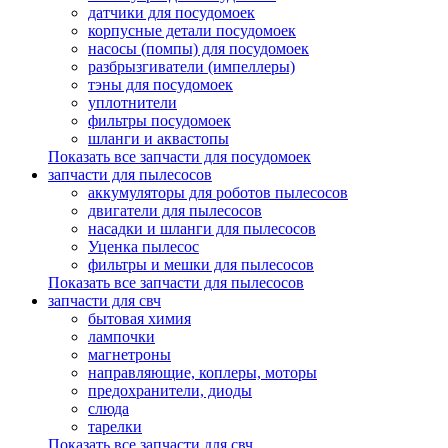
датчики для посудомоек
корпусные детали посудомоек
насосы (помпы) для посудомоек
разбрызгиватели (импеллеры)
тэны для посудомоек
уплотнители
фильтры посудомоек
шланги и аквастопы
Показать все запчасти для посудомоек
запчасти для пылесосов
аккумуляторы для роботов пылесосов
двигатели для пылесосов
насадки и шланги для пылесосов
Уценка пылесос
фильтры и мешки для пылесосов
Показать все запчасти для пылесосов
запчасти для свч
бытовая химия
лампочки
магнетроны
направляющие, коплеры, моторы
предохранители, диоды
слюда
тарелки
Показать все запчасти для свч