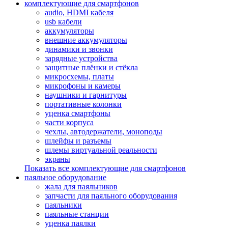
комплектующие для смартфонов
audio, HDMI кабеля
usb кабели
аккумуляторы
внешние аккумуляторы
динамики и звонки
зарядные устройства
защитные плёнки и стёкла
микросхемы, платы
микрофоны и камеры
наушники и гарнитуры
портативные колонки
уценка смартфоны
части корпуса
чехлы, автодержатели, моноподы
шлейфы и разъемы
шлемы виртуальной реальности
экраны
Показать все комплектующие для смартфонов
паяльное оборудование
жала для паяльников
запчасти для паяльного оборудования
паяльники
паяльные станции
уценка паялки