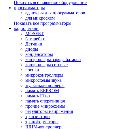
Показать все паяльное оборудование
программаторы
адаптеры для программаторов
для микросхем
Показать все программаторы
радиодетали
MOSFET
батарейки
Датчики
диоды
конденсаторы
контроллеры заряда батареи
контроллеры сетевые
логика
микроконтроллеры
микросхемы звука
мультиконтроллеры
память EEPROM
память Flash
память оперативная
прочие микросхемы
регуляторы напряжения
транзисторы
трансформаторы
ШИМ-контроллеры