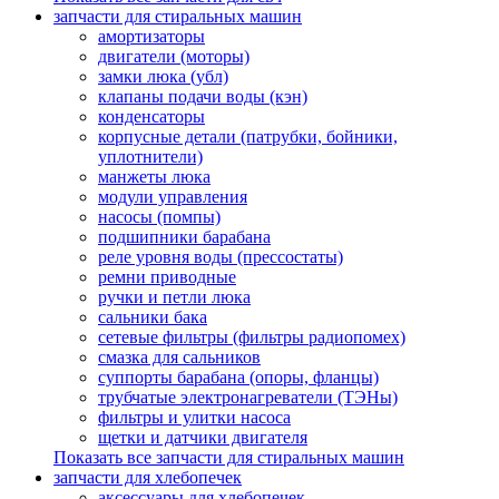
запчасти для стиральных машин
амортизаторы
двигатели (моторы)
замки люка (убл)
клапаны подачи воды (кэн)
конденсаторы
корпусные детали (патрубки, бойники,
уплотнители)
манжеты люка
модули управления
насосы (помпы)
подшипники барабана
реле уровня воды (прессостаты)
ремни приводные
ручки и петли люка
сальники бака
сетевые фильтры (фильтры радиопомех)
смазка для сальников
суппорты барабана (опоры, фланцы)
трубчатые электронагреватели (ТЭНы)
фильтры и улитки насоса
щетки и датчики двигателя
Показать все запчасти для стиральных машин
запчасти для хлебопечек
аксессуары для хлебопечек