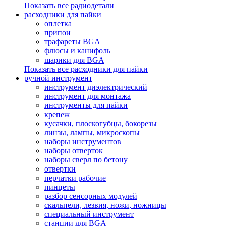
Показать все радиодетали
расходники для пайки
оплетка
припои
трафареты BGA
флюсы и канифоль
шарики для BGA
Показать все расходники для пайки
ручной инструмент
инструмент диэлектрический
инструмент для монтажа
инструменты для пайки
крепеж
кусачки, плоскогубцы, бокорезы
линзы, лампы, микроскопы
наборы инструментов
наборы отверток
наборы сверл по бетону
отвертки
перчатки рабочие
пинцеты
разбор сенсорных модулей
скальпели, лезвия, ножи, ножницы
специальный инструмент
станции для BGA