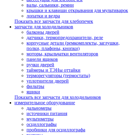
валы, сальники, ремни
крышки и клавиши открывания для мультиварок
лопатки и ведра
Показать все запчасти для хлебопечек
запчасти для холодильников
балконы дверей
датчики, термопредохранители, реле
корпусные детали (ремкомплекты, заглушки,
полки, плафоны, кнопки)
моторы, крыльчатки вентиляторов
панели ящиков
ручки дверей
таймеры и ТЭНы оттайки
терморегуляторы (термостаты)
уплотнители дверей
фильтры
ящики
Показать все запчасти для холодильников
измерительное оборудование
дальномеры
источники питания
мультиметры
осциллографы
пробники для осциллографа