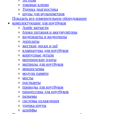
тестеры
токовые клещи
Уценка диагностика
щупы для мультиметров
Показать все измерительное оборудование
комплектующие для ноутбуков
Apple запчасти
блоки питания и аккумуляторы
видеокарты и видеочипы
допплаты
жесткие диски и ssd
клавиатуры для ноутбуков
корпусные детали
материнские платы
матрицы для ноутбуков
микросхемы
модули памяти
мосты
посткарты
приводы для ноутбуков
процессоры для ноутбуков
разъемы
системы охлаждения
уценка ноуты
шлейфы