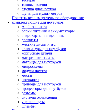
тестеры
токовые клещи
Уценка диагностика
щупы для мультиметров
Показать все измерительное оборудование
комплектующие для ноутбуков
Apple запчасти
блоки питания и аккумуляторы
видеокарты и видеочипы
допплаты
жесткие диски и ssd
клавиатуры для ноутбуков
корпусные детали
материнские платы
матрицы для ноутбуков
микросхемы
модули памяти
мосты
посткарты
приводы для ноутбуков
процессоры для ноутбуков
разъемы
системы охлаждения
уценка ноуты
шлейфы