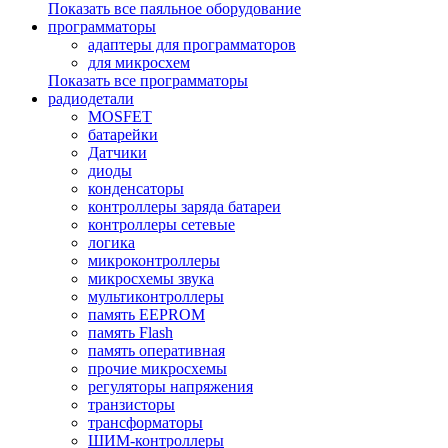
Показать все паяльное оборудование
программаторы
адаптеры для программаторов
для микросхем
Показать все программаторы
радиодетали
MOSFET
батарейки
Датчики
диоды
конденсаторы
контроллеры заряда батареи
контроллеры сетевые
логика
микроконтроллеры
микросхемы звука
мультиконтроллеры
память EEPROM
память Flash
память оперативная
прочие микросхемы
регуляторы напряжения
транзисторы
трансформаторы
ШИМ-контроллеры