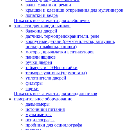
валы, сальники, ремни
крышки и клавиши открывания для мультиварок
лопатки и ведра
Показать все запчасти для хлебопечек
запчасти для холодильников
балконы дверей
датчики, термопредохранители, реле
корпусные детали (ремкомплекты, заглушки,
полки, плафоны, кнопки)
моторы, крыльчатки вентиляторов
панели ящиков
ручки дверей
таймеры и ТЭНы оттайки
терморегуляторы (термостаты)
уплотнители дверей
фильтры
ящики
Показать все запчасти для холодильников
измерительное оборудование
дальномеры
источники питания
мультиметры
осциллографы
пробники для осциллографа