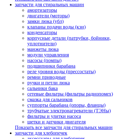
запчасти для стиральных машин
амортизаторы
двигатели (моторы)
замки люка (убл)
клапаны подачи воды (кэн)
конденсаторы
корпусные детали (патрубки, бойники,
уплотнители)
манжеты люка
модули управления
насосы (помпы)
подшипники барабана
реле уровня воды (прессостаты)
ремни приводные
ручки и петли люка
сальники бака
сетевые фильтры (фильтры радиопомех)
смазка для сальников
суппорты барабана (опоры, фланцы)
трубчатые электронагреватели (ТЭНы)
фильтры и улитки насоса
щетки и датчики двигателя
Показать все запчасти для стиральных машин
запчасти для хлебопечек
аксессуары для хлебопечек