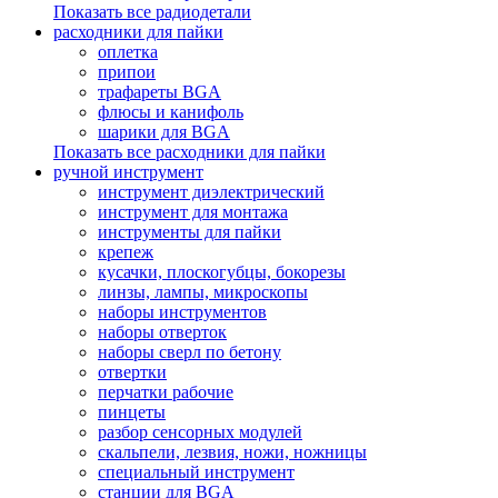
Показать все радиодетали
расходники для пайки
оплетка
припои
трафареты BGA
флюсы и канифоль
шарики для BGA
Показать все расходники для пайки
ручной инструмент
инструмент диэлектрический
инструмент для монтажа
инструменты для пайки
крепеж
кусачки, плоскогубцы, бокорезы
линзы, лампы, микроскопы
наборы инструментов
наборы отверток
наборы сверл по бетону
отвертки
перчатки рабочие
пинцеты
разбор сенсорных модулей
скальпели, лезвия, ножи, ножницы
специальный инструмент
станции для BGA