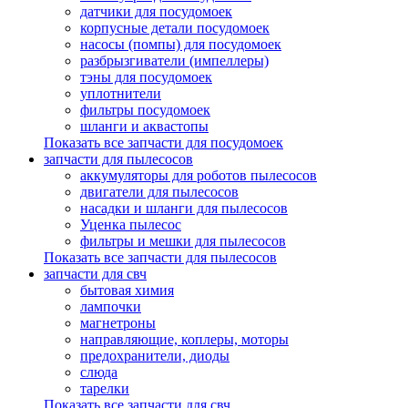
датчики для посудомоек
корпусные детали посудомоек
насосы (помпы) для посудомоек
разбрызгиватели (импеллеры)
тэны для посудомоек
уплотнители
фильтры посудомоек
шланги и аквастопы
Показать все запчасти для посудомоек
запчасти для пылесосов
аккумуляторы для роботов пылесосов
двигатели для пылесосов
насадки и шланги для пылесосов
Уценка пылесос
фильтры и мешки для пылесосов
Показать все запчасти для пылесосов
запчасти для свч
бытовая химия
лампочки
магнетроны
направляющие, коплеры, моторы
предохранители, диоды
слюда
тарелки
Показать все запчасти для свч