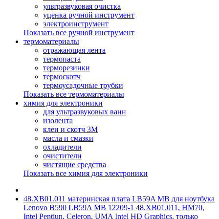
ультразвуковая очистка
уценка ручной инструмент
электроинструмент
Показать все ручной инструмент
термоматериалы
отражающая лента
термопаста
терморезинки
термоскотч
термоусадочные трубки
Показать все термоматериалы
химия для электроники
для ультразвуковых ванн
изолента
клеи и скотч 3М
масла и смазки
охладители
очистители
чистящие средства
Показать все химия для электроники
48.XB01.011 материнская плата LB59A MB для ноутбука
Lenovo B590 LB59A MB 12209-1 48.XB01.011, HM70,
Intel Pentiun, Celeron, UMA Intel HD Graphics, только