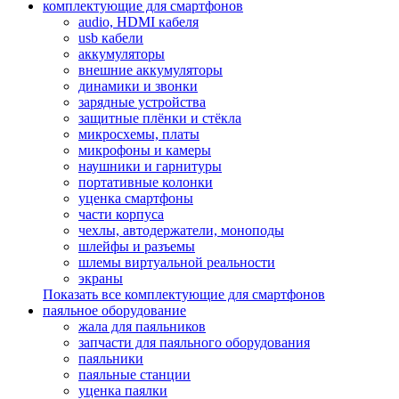
комплектующие для смартфонов
audio, HDMI кабеля
usb кабели
аккумуляторы
внешние аккумуляторы
динамики и звонки
зарядные устройства
защитные плёнки и стёкла
микросхемы, платы
микрофоны и камеры
наушники и гарнитуры
портативные колонки
уценка смартфоны
части корпуса
чехлы, автодержатели, моноподы
шлейфы и разъемы
шлемы виртуальной реальности
экраны
Показать все комплектующие для смартфонов
паяльное оборудование
жала для паяльников
запчасти для паяльного оборудования
паяльники
паяльные станции
уценка паялки