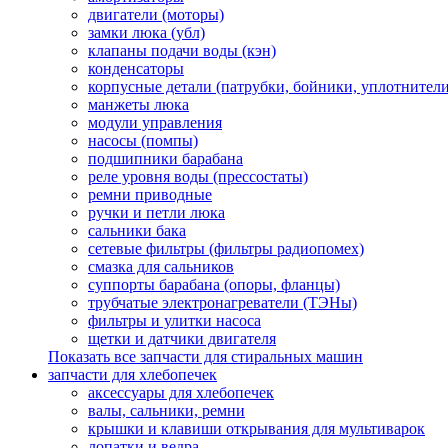
двигатели (моторы)
замки люка (убл)
клапаны подачи воды (кэн)
конденсаторы
корпусные детали (патрубки, бойники, уплотнители
манжеты люка
модули управления
насосы (помпы)
подшипники барабана
реле уровня воды (прессостаты)
ремни приводные
ручки и петли люка
сальники бака
сетевые фильтры (фильтры радиопомех)
смазка для сальников
суппорты барабана (опоры, фланцы)
трубчатые электронагреватели (ТЭНы)
фильтры и улитки насоса
щетки и датчики двигателя
Показать все запчасти для стиральных машин
запчасти для хлебопечек
аксессуары для хлебопечек
валы, сальники, ремни
крышки и клавиши открывания для мультиварок
лопатки и ведра