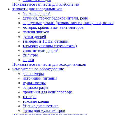
Показать все запчасти для хлебопечек
запчасти для холодильников
балконы дверей
датчики, термопредохранители, реле
корпусные детали (ремкомплекты, заглушки, полки
моторы, крыльчатки вентиляторов
панели ящиков
ручки дверей
таймеры и ТЭНы оттайки
терморегуляторы (термостаты)
уплотнители дверей
фильтры
ящики
Показать все запчасти для холодильников
измерительное оборудование
дальномеры
источники питания
мультиметры
осциллографы
пробники для осциллографа
тестеры
токовые клещи
Уценка диагностика
щупы для мультиметров