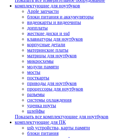
Показать все измерительное оборудование
комплектующие для ноутбуков
Apple запчасти
блоки питания и аккумуляторы
видеокарты и видеочипы
допплаты
жесткие диски и ssd
клавиатуры для ноутбуков
корпусные детали
материнские платы
матрицы для ноутбуков
микросхемы
модули памяти
мосты
посткарты
приводы для ноутбуков
процессоры для ноутбуков
разъемы
системы охлаждения
уценка ноуты
шлейфы
Показать все комплектующие для ноутбуков
комплектующие для ПК
usb устройства, карты памяти
блоки питания