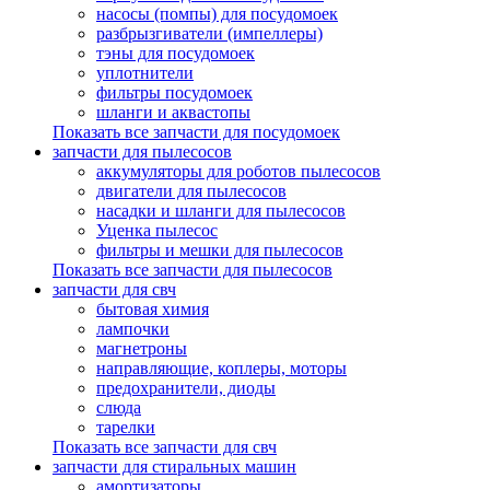
насосы (помпы) для посудомоек
разбрызгиватели (импеллеры)
тэны для посудомоек
уплотнители
фильтры посудомоек
шланги и аквастопы
Показать все запчасти для посудомоек
запчасти для пылесосов
аккумуляторы для роботов пылесосов
двигатели для пылесосов
насадки и шланги для пылесосов
Уценка пылесос
фильтры и мешки для пылесосов
Показать все запчасти для пылесосов
запчасти для свч
бытовая химия
лампочки
магнетроны
направляющие, коплеры, моторы
предохранители, диоды
слюда
тарелки
Показать все запчасти для свч
запчасти для стиральных машин
амортизаторы