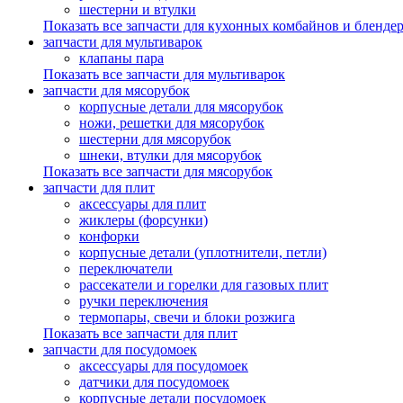
шестерни и втулки
Показать все запчасти для кухонных комбайнов и бленде
запчасти для мультиварок
клапаны пара
Показать все запчасти для мультиварок
запчасти для мясорубок
корпусные детали для мясорубок
ножи, решетки для мясорубок
шестерни для мясорубок
шнеки, втулки для мясорубок
Показать все запчасти для мясорубок
запчасти для плит
аксессуары для плит
жиклеры (форсунки)
конфорки
корпусные детали (уплотнители, петли)
переключатели
рассекатели и горелки для газовых плит
ручки переключения
термопары, свечи и блоки розжига
Показать все запчасти для плит
запчасти для посудомоек
аксессуары для посудомоек
датчики для посудомоек
корпусные детали посудомоек