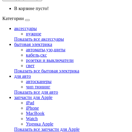
В корзине пусто!
Категории
аксессуары
нужное
Показать все аксессуары
бытовая электрика
автоматы,узо,щиты
кабель,скс
розетки и выключатели
свет
Показать все бытовая электрика
для авто
автосканеры
чип тюнинг
Показать все для авто
запчасти для Apple
iPad
iPhone
MacBook
Watch
Уценка Apple
Показать все запчасти для Apple