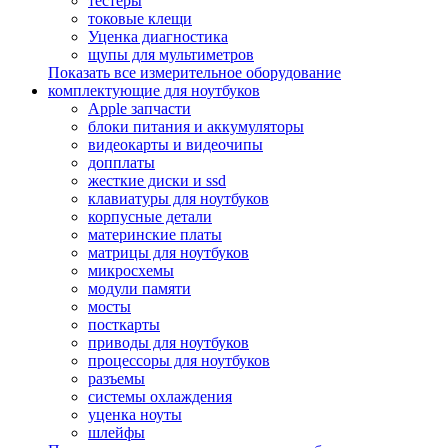
тестеры
токовые клещи
Уценка диагностика
щупы для мультиметров
Показать все измерительное оборудование
комплектующие для ноутбуков
Apple запчасти
блоки питания и аккумуляторы
видеокарты и видеочипы
допплаты
жесткие диски и ssd
клавиатуры для ноутбуков
корпусные детали
материнские платы
матрицы для ноутбуков
микросхемы
модули памяти
мосты
посткарты
приводы для ноутбуков
процессоры для ноутбуков
разъемы
системы охлаждения
уценка ноуты
шлейфы