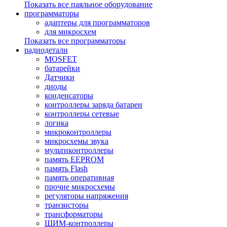
Показать все паяльное оборудование
программаторы
адаптеры для программаторов
для микросхем
Показать все программаторы
радиодетали
MOSFET
батарейки
Датчики
диоды
конденсаторы
контроллеры заряда батареи
контроллеры сетевые
логика
микроконтроллеры
микросхемы звука
мультиконтроллеры
память EEPROM
память Flash
память оперативная
прочие микросхемы
регуляторы напряжения
транзисторы
трансформаторы
ШИМ-контроллеры