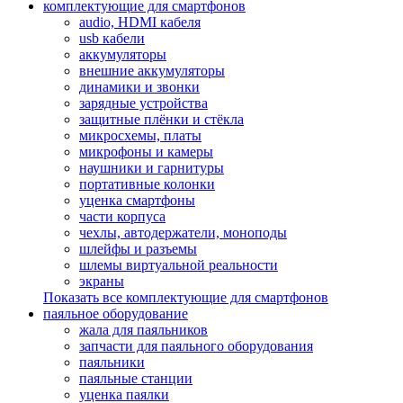
комплектующие для смартфонов
audio, HDMI кабеля
usb кабели
аккумуляторы
внешние аккумуляторы
динамики и звонки
зарядные устройства
защитные плёнки и стёкла
микросхемы, платы
микрофоны и камеры
наушники и гарнитуры
портативные колонки
уценка смартфоны
части корпуса
чехлы, автодержатели, моноподы
шлейфы и разъемы
шлемы виртуальной реальности
экраны
Показать все комплектующие для смартфонов
паяльное оборудование
жала для паяльников
запчасти для паяльного оборудования
паяльники
паяльные станции
уценка паялки