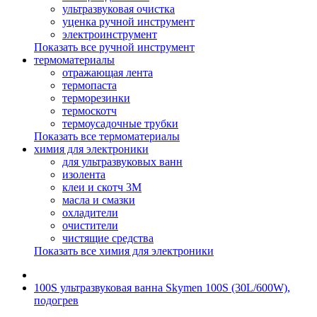
ультразвуковая очистка
уценка ручной инструмент
электроинструмент
Показать все ручной инструмент
термоматериалы
отражающая лента
термопаста
терморезинки
термоскотч
термоусадочные трубки
Показать все термоматериалы
химия для электроники
для ультразвуковых ванн
изолента
клеи и скотч 3М
масла и смазки
охладители
очистители
чистящие средства
Показать все химия для электроники
100S ультразвуковая ванна Skymen 100S (30L/600W),
подогрев