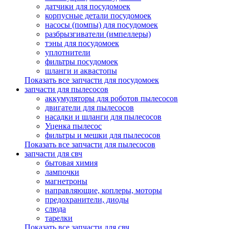
датчики для посудомоек
корпусные детали посудомоек
насосы (помпы) для посудомоек
разбрызгиватели (импеллеры)
тэны для посудомоек
уплотнители
фильтры посудомоек
шланги и аквастопы
Показать все запчасти для посудомоек
запчасти для пылесосов
аккумуляторы для роботов пылесосов
двигатели для пылесосов
насадки и шланги для пылесосов
Уценка пылесос
фильтры и мешки для пылесосов
Показать все запчасти для пылесосов
запчасти для свч
бытовая химия
лампочки
магнетроны
направляющие, коплеры, моторы
предохранители, диоды
слюда
тарелки
Показать все запчасти для свч