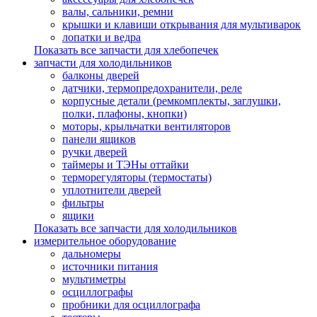
валы, сальники, ремни
крышки и клавиши открывания для мультиварок
лопатки и ведра
Показать все запчасти для хлебопечек
запчасти для холодильников
балконы дверей
датчики, термопредохранители, реле
корпусные детали (ремкомплекты, заглушки,
полки, плафоны, кнопки)
моторы, крыльчатки вентиляторов
панели ящиков
ручки дверей
таймеры и ТЭНы оттайки
терморегуляторы (термостаты)
уплотнители дверей
фильтры
ящики
Показать все запчасти для холодильников
измерительное оборудование
дальномеры
источники питания
мультиметры
осциллографы
пробники для осциллографа