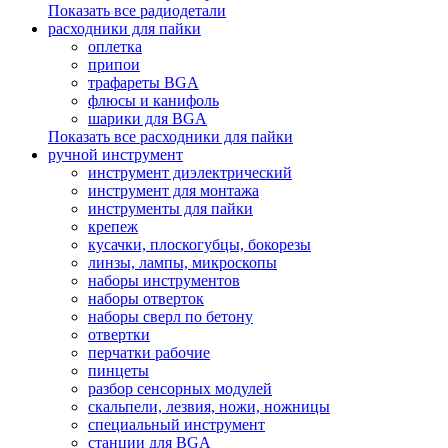
Показать все радиодетали
расходники для пайки
оплетка
припои
трафареты BGA
флюсы и канифоль
шарики для BGA
Показать все расходники для пайки
ручной инструмент
инструмент диэлектрический
инструмент для монтажа
инструменты для пайки
крепеж
кусачки, плоскогубцы, бокорезы
линзы, лампы, микроскопы
наборы инструментов
наборы отверток
наборы сверл по бетону
отвертки
перчатки рабочие
пинцеты
разбор сенсорных модулей
скальпели, лезвия, ножи, ножницы
специальный инструмент
станции для BGA