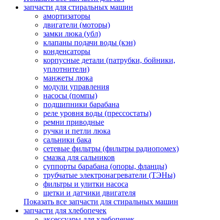
запчасти для стиральных машин
амортизаторы
двигатели (моторы)
замки люка (убл)
клапаны подачи воды (кэн)
конденсаторы
корпусные детали (патрубки, бойники,
уплотнители)
манжеты люка
модули управления
насосы (помпы)
подшипники барабана
реле уровня воды (прессостаты)
ремни приводные
ручки и петли люка
сальники бака
сетевые фильтры (фильтры радиопомех)
смазка для сальников
суппорты барабана (опоры, фланцы)
трубчатые электронагреватели (ТЭНы)
фильтры и улитки насоса
щетки и датчики двигателя
Показать все запчасти для стиральных машин
запчасти для хлебопечек
аксессуары для хлебопечек