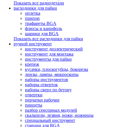
Показать все радиодетали
расходники для пайки
оплетка
припои
трафареты BGA
флюсы и канифоль
шарики для BGA
Показать все расходники для пайки
ручной инструмент
инструмент диэлектрический
инструмент для монтажа
инструменты для пайки
крепеж
кусачки, плоскогубцы, бокорезы
линзы, лампы, микроскопы
наборы инструментов
наборы отверток
наборы сверл по бетону
отвертки
перчатки рабочие
пинцеты
разбор сенсорных модулей
скальпели, лезвия, ножи, ножницы
специальный инструмент
станции для BGA