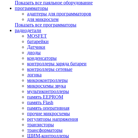
Показать все паяльное оборудование
программаторы
адаптеры для программаторов
для микросхем
Показать все программаторы
радиодетали
MOSFET
батарейки
Датчики
диоды
конденсаторы
контроллеры заряда батареи
контроллеры сетевые
логика
микроконтроллеры
микросхемы звука
мультиконтроллеры
память EEPROM
память Flash
память оперативная
прочие микросхемы
регуляторы напряжения
транзисторы
трансформаторы
ШИМ-контроллеры