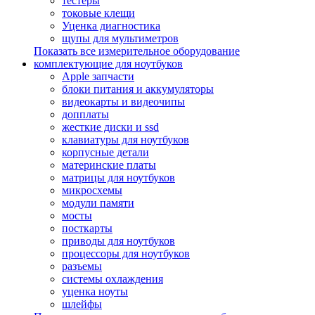
тестеры
токовые клещи
Уценка диагностика
щупы для мультиметров
Показать все измерительное оборудование
комплектующие для ноутбуков
Apple запчасти
блоки питания и аккумуляторы
видеокарты и видеочипы
допплаты
жесткие диски и ssd
клавиатуры для ноутбуков
корпусные детали
материнские платы
матрицы для ноутбуков
микросхемы
модули памяти
мосты
посткарты
приводы для ноутбуков
процессоры для ноутбуков
разъемы
системы охлаждения
уценка ноуты
шлейфы