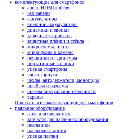
комплектующие для смартфонов
audio, HDMI кабеля
usb кабели
аккумуляторы
внешние аккумуляторы
динамики и звонки
зарядные устройства
защитные плёнки и стёкла
микросхемы, платы
микрофоны и камеры
наушники и гарнитуры
портативные колонки
уценка смартфоны
части корпуса
чехлы, автодержатели, моноподы
шлейфы и разъемы
шлемы виртуальной реальности
экраны
Показать все комплектующие для смартфонов
паяльное оборудование
жала для паяльников
запчасти для паяльного оборудования
паяльники
паяльные станции
уценка паялки