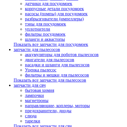
датчики для посудомоек
корпусные детали посудомоек
насосы (помпы) для посудомоек
разбрызгиватели (импеллеры)
тэны для посудомоек
уплотнители
фильтры посудомоек
шланги и аквастопы
Показать все запчасти для посудомоек
запчасти для пылесосов
аккумуляторы для роботов пылесосов
двигатели для пылесосов
насадки и шланги для пылесосов
Уценка пылесос
фильтры и мешки для пылесосов
Показать все запчасти для пылесосов
запчасти для свч
бытовая химия
лампочки
магнетроны
направляющие, коплеры, моторы
предохранители, диоды
слюда
тарелки
Показать все запчасти для свч