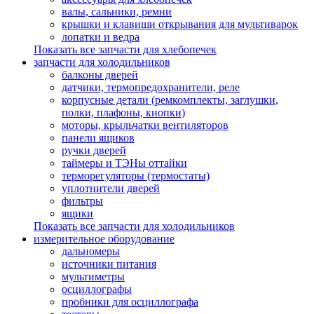
валы, сальники, ремни
крышки и клавиши открывания для мультиварок
лопатки и ведра
Показать все запчасти для хлебопечек
запчасти для холодильников
балконы дверей
датчики, термопредохранители, реле
корпусные детали (ремкомплекты, заглушки,
полки, плафоны, кнопки)
моторы, крыльчатки вентиляторов
панели ящиков
ручки дверей
таймеры и ТЭНы оттайки
терморегуляторы (термостаты)
уплотнители дверей
фильтры
ящики
Показать все запчасти для холодильников
измерительное оборудование
дальномеры
источники питания
мультиметры
осциллографы
пробники для осциллографа