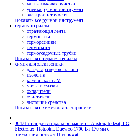
ультразвуковая очистка
уценка ручной инструмент
электроинструмент
Показать все ручной инструмент
термоматериалы
отражающая лента
термопаста
терморезинки
термоскотч
термоусадочные трубки
Показать все термоматериалы
химия для электроники
для ультразвуковых ванн
изолента
клеи и скотч 3М
масла и смазки
охладители
очистители
чистящие средства
Показать все химия для электроники
094715 тэн для стиральной машины Ariston, Indesit, LG,
Electrolux, Hotpoint, Daewoo 1700 Вт 170 мм с
отверстием прямой Thermowatt