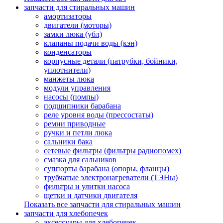
запчасти для стиральных машин
амортизаторы
двигатели (моторы)
замки люка (убл)
клапаны подачи воды (кэн)
конденсаторы
корпусные детали (патрубки, бойники,
уплотнители)
манжеты люка
модули управления
насосы (помпы)
подшипники барабана
реле уровня воды (прессостаты)
ремни приводные
ручки и петли люка
сальники бака
сетевые фильтры (фильтры радиопомех)
смазка для сальников
суппорты барабана (опоры, фланцы)
трубчатые электронагреватели (ТЭНы)
фильтры и улитки насоса
щетки и датчики двигателя
Показать все запчасти для стиральных машин
запчасти для хлебопечек
аксессуары для хлебопечек