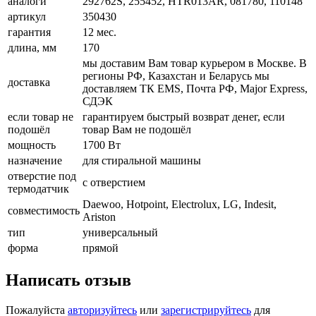
аналоги
292762S, 255452, HTR013AR, 081780, 110148
артикул
350430
гарантия
12 мес.
длина, мм
170
мы доставим Вам товар курьером в Москве. В
регионы РФ, Казахстан и Беларусь мы
доставка
доставляем ТК EMS, Почта РФ, Major Express,
СДЭК
если товар не
гарантируем быстрый возврат денег, если
подошёл
товар Вам не подошёл
мощность
1700 Вт
назначение
для стиральной машины
отверстие под
с отверстием
термодатчик
Daewoo, Hotpoint, Electrolux, LG, Indesit,
совместимость
Ariston
тип
универсальный
форма
прямой
Написать отзыв
Пожалуйста
авторизуйтесь
или
зарегистрируйтесь
для