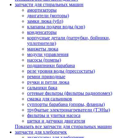
запчасти для стиральных машин
амортизаторы
двигатели (моторы)
замки люка (убл)
клапаны подачи воды (кэн)
конденсаторы
корпусные детали (патрубки, бойники,
уплотнители)
манжеты люка
модули управления
насосы (помпы)
подшипники барабана
реле уровня воды (прессостаты)
ремни приводные
ручки и петли люка
сальники бака
сетевые фильтры (фильтры радиопомех)
смазка для сальников
суппорты барабана (опоры, фланцы)
трубчатые электронагреватели (ТЭНы)
фильтры и улитки насоса
щетки и датчики двигателя
Показать все запчасти для стиральных машин
запчасти для хлебопечек
аксессуары для хлебопечек