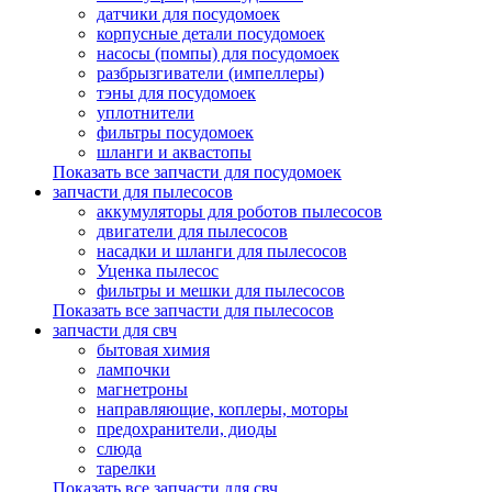
датчики для посудомоек
корпусные детали посудомоек
насосы (помпы) для посудомоек
разбрызгиватели (импеллеры)
тэны для посудомоек
уплотнители
фильтры посудомоек
шланги и аквастопы
Показать все запчасти для посудомоек
запчасти для пылесосов
аккумуляторы для роботов пылесосов
двигатели для пылесосов
насадки и шланги для пылесосов
Уценка пылесос
фильтры и мешки для пылесосов
Показать все запчасти для пылесосов
запчасти для свч
бытовая химия
лампочки
магнетроны
направляющие, коплеры, моторы
предохранители, диоды
слюда
тарелки
Показать все запчасти для свч