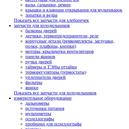
валы, сальники, ремни
крышки и клавиши открывания для мультиварок
лопатки и ведра
Показать все запчасти для хлебопечек
запчасти для холодильников
балконы дверей
датчики, термопредохранители, реле
корпусные детали (ремкомплекты, заглушки,
полки, плафоны, кнопки)
моторы, крыльчатки вентиляторов
панели ящиков
ручки дверей
таймеры и ТЭНы оттайки
терморегуляторы (термостаты)
уплотнители дверей
фильтры
ящики
Показать все запчасти для холодильников
измерительное оборудование
дальномеры
источники питания
мультиметры
осциллографы
пробники для осциллографа