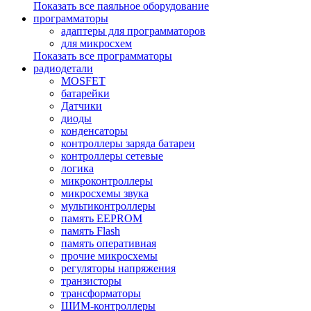
Показать все паяльное оборудование
программаторы
адаптеры для программаторов
для микросхем
Показать все программаторы
радиодетали
MOSFET
батарейки
Датчики
диоды
конденсаторы
контроллеры заряда батареи
контроллеры сетевые
логика
микроконтроллеры
микросхемы звука
мультиконтроллеры
память EEPROM
память Flash
память оперативная
прочие микросхемы
регуляторы напряжения
транзисторы
трансформаторы
ШИМ-контроллеры