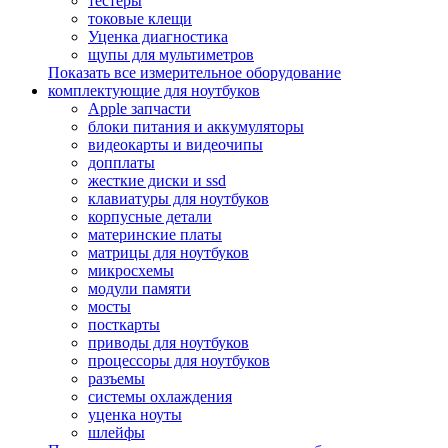
тестеры
токовые клещи
Уценка диагностика
щупы для мультиметров
Показать все измерительное оборудование
комплектующие для ноутбуков
Apple запчасти
блоки питания и аккумуляторы
видеокарты и видеочипы
допплаты
жесткие диски и ssd
клавиатуры для ноутбуков
корпусные детали
материнские платы
матрицы для ноутбуков
микросхемы
модули памяти
мосты
посткарты
приводы для ноутбуков
процессоры для ноутбуков
разъемы
системы охлаждения
уценка ноуты
шлейфы