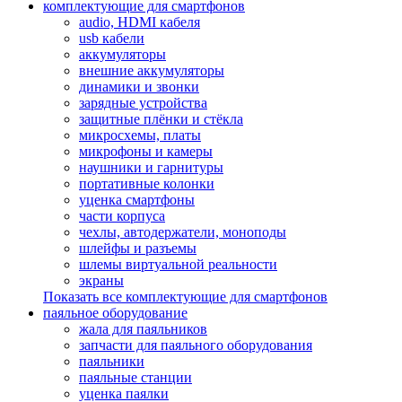
комплектующие для смартфонов
audio, HDMI кабеля
usb кабели
аккумуляторы
внешние аккумуляторы
динамики и звонки
зарядные устройства
защитные плёнки и стёкла
микросхемы, платы
микрофоны и камеры
наушники и гарнитуры
портативные колонки
уценка смартфоны
части корпуса
чехлы, автодержатели, моноподы
шлейфы и разъемы
шлемы виртуальной реальности
экраны
Показать все комплектующие для смартфонов
паяльное оборудование
жала для паяльников
запчасти для паяльного оборудования
паяльники
паяльные станции
уценка паялки