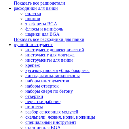
Показать все радиодетали
расходники для пайки
оплетка
припои
трафареты BGA
флюсы и канифоль
шарики для BGA
Показать все расходники для пайки
ручной инструмент
инструмент диэлектрический
инструмент для монтажа
инструменты для пайки
крепеж
кусачки, плоскогубцы, бокорезы
линзы, лампы, микроскопы
наборы инструментов
наборы отверток
наборы сверл по бетону
отвертки
перчатки рабочие
пинцеты
разбор сенсорных модулей
скальпели, лезвия, ножи, ножницы
специальный инструмент
станции для BGA