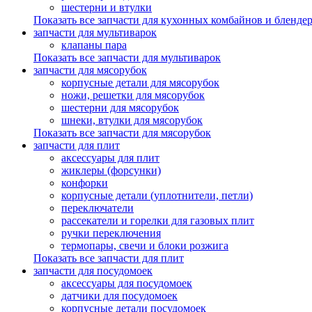
шестерни и втулки
Показать все запчасти для кухонных комбайнов и бленде
запчасти для мультиварок
клапаны пара
Показать все запчасти для мультиварок
запчасти для мясорубок
корпусные детали для мясорубок
ножи, решетки для мясорубок
шестерни для мясорубок
шнеки, втулки для мясорубок
Показать все запчасти для мясорубок
запчасти для плит
аксессуары для плит
жиклеры (форсунки)
конфорки
корпусные детали (уплотнители, петли)
переключатели
рассекатели и горелки для газовых плит
ручки переключения
термопары, свечи и блоки розжига
Показать все запчасти для плит
запчасти для посудомоек
аксессуары для посудомоек
датчики для посудомоек
корпусные детали посудомоек