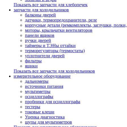
Показать все запчасти для хлебопечек
запчасти для холодильников
балконы дверей
датчики, термопредохранители, реле
корпусные детали (ремкомплекты, заглушки, полки
моторы, крыльчатки вентиляторов
панели ящиков
ручки дверей
таймеры и ТЭНы оттайки
терморегуляторы (термостаты)
уплотнители дверей
фильтры
ящики
Показать все запчасти для холодильников
измерительное оборудование
дальномеры
источники питания
мультиметры
осциллографы
пробники для осциллографа
тестеры
токовые клещи
Уценка диагностика
щупы для мультиметров