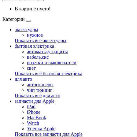
В корзине пусто!
Категории
аксессуары
нужное
Показать все аксессуары
бытовая электрика
автоматы,узо,щиты
кабель,скс
розетки и выключатели
свет
Показать все бытовая электрика
для авто
автосканеры
чип тюнинг
Показать все для авто
запчасти для Apple
iPad
iPhone
MacBook
Watch
Уценка Apple
Показать все запчасти для Apple