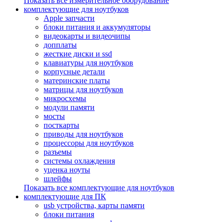
Показать все измерительное оборудование
комплектующие для ноутбуков
Apple запчасти
блоки питания и аккумуляторы
видеокарты и видеочипы
допплаты
жесткие диски и ssd
клавиатуры для ноутбуков
корпусные детали
материнские платы
матрицы для ноутбуков
микросхемы
модули памяти
мосты
посткарты
приводы для ноутбуков
процессоры для ноутбуков
разъемы
системы охлаждения
уценка ноуты
шлейфы
Показать все комплектующие для ноутбуков
комплектующие для ПК
usb устройства, карты памяти
блоки питания