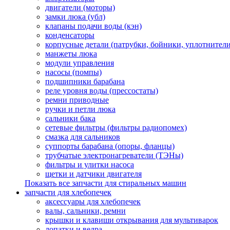
двигатели (моторы)
замки люка (убл)
клапаны подачи воды (кэн)
конденсаторы
корпусные детали (патрубки, бойники, уплотнители
манжеты люка
модули управления
насосы (помпы)
подшипники барабана
реле уровня воды (прессостаты)
ремни приводные
ручки и петли люка
сальники бака
сетевые фильтры (фильтры радиопомех)
смазка для сальников
суппорты барабана (опоры, фланцы)
трубчатые электронагреватели (ТЭНы)
фильтры и улитки насоса
щетки и датчики двигателя
Показать все запчасти для стиральных машин
запчасти для хлебопечек
аксессуары для хлебопечек
валы, сальники, ремни
крышки и клавиши открывания для мультиварок
лопатки и ведра