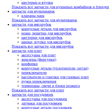
шестерни и втулки
Показать все запчасти для кухонных комбайнов и бленде
запчасти для мультиварок
клапаны пара
Показать все запчасти для мультиварок
запчасти для мясорубок
корпусные детали для мясорубок
ножи, решетки для мясорубок
шестерни для мясорубок
шнеки, втулки для мясорубок
Показать все запчасти для мясорубок
запчасти для плит
аксессуары для плит
жиклеры (форсунки)
конфорки
корпусные детали (уплотнители, петли)
переключатели
рассекатели и горелки для газовых плит
ручки переключения
термопары, свечи и блоки розжига
Показать все запчасти для плит
запчасти для посудомоек
аксессуары для посудомоек
датчики для посудомоек
корпусные детали посудомоек