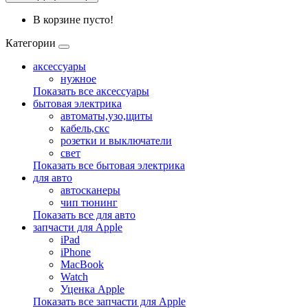
В корзине пусто!
Категории
аксессуары
нужное
Показать все аксессуары
бытовая электрика
автоматы,узо,щиты
кабель,скс
розетки и выключатели
свет
Показать все бытовая электрика
для авто
автосканеры
чип тюнинг
Показать все для авто
запчасти для Apple
iPad
iPhone
MacBook
Watch
Уценка Apple
Показать все запчасти для Apple