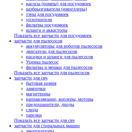
насосы (помпы) для посудомоек
разбрызгиватели (импеллеры)
тэны для посудомоек
уплотнители
фильтры посудомоек
шланги и аквастопы
Показать все запчасти для посудомоек
запчасти для пылесосов
аккумуляторы для роботов пылесосов
двигатели для пылесосов
насадки и шланги для пылесосов
Уценка пылесос
фильтры и мешки для пылесосов
Показать все запчасти для пылесосов
запчасти для свч
бытовая химия
лампочки
магнетроны
направляющие, коплеры, моторы
предохранители, диоды
слюда
тарелки
Показать все запчасти для свч
запчасти для стиральных машин
амортизаторы