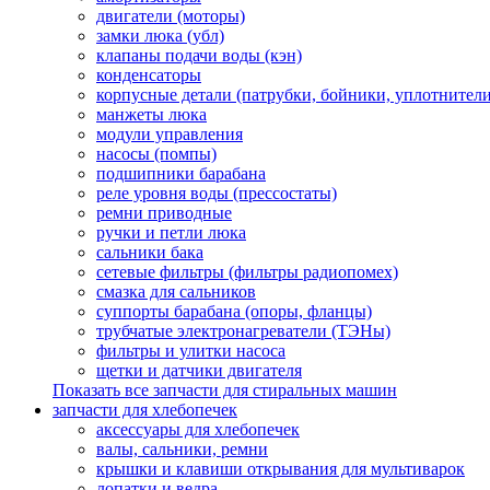
двигатели (моторы)
замки люка (убл)
клапаны подачи воды (кэн)
конденсаторы
корпусные детали (патрубки, бойники, уплотнители
манжеты люка
модули управления
насосы (помпы)
подшипники барабана
реле уровня воды (прессостаты)
ремни приводные
ручки и петли люка
сальники бака
сетевые фильтры (фильтры радиопомех)
смазка для сальников
суппорты барабана (опоры, фланцы)
трубчатые электронагреватели (ТЭНы)
фильтры и улитки насоса
щетки и датчики двигателя
Показать все запчасти для стиральных машин
запчасти для хлебопечек
аксессуары для хлебопечек
валы, сальники, ремни
крышки и клавиши открывания для мультиварок
лопатки и ведра