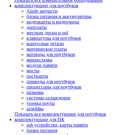
Показать все измерительное оборудование
комплектующие для ноутбуков
Apple запчасти
блоки питания и аккумуляторы
видеокарты и видеочипы
допплаты
жесткие диски и ssd
клавиатуры для ноутбуков
корпусные детали
материнские платы
матрицы для ноутбуков
микросхемы
модули памяти
мосты
посткарты
приводы для ноутбуков
процессоры для ноутбуков
разъемы
системы охлаждения
уценка ноуты
шлейфы
Показать все комплектующие для ноутбуков
комплектующие для ПК
usb устройства, карты памяти
блоки питания