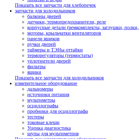
Показать все запчасти для хлебопечек
запчасти для холодильников
балконы дверей
датчики, термопредохранители, реле
корпусные детали (ремкомплекты, заглушки, полки
моторы, крыльчатки вентиляторов
панели ящиков
ручки дверей
таймеры и ТЭНы оттайки
терморегуляторы (термостаты)
уплотнители дверей
фильтры
ящики
Показать все запчасти для холодильников
измерительное оборудование
дальномеры
источники питания
мультиметры
осциллографы
пробники для осциллографа
тестеры
токовые клещи
Уценка диагностика
щупы для мультиметров