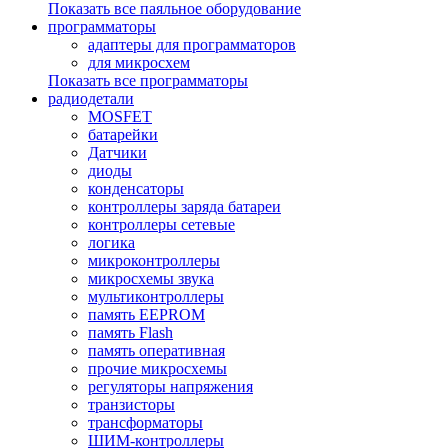
Показать все паяльное оборудование
программаторы
адаптеры для программаторов
для микросхем
Показать все программаторы
радиодетали
MOSFET
батарейки
Датчики
диоды
конденсаторы
контроллеры заряда батареи
контроллеры сетевые
логика
микроконтроллеры
микросхемы звука
мультиконтроллеры
память EEPROM
память Flash
память оперативная
прочие микросхемы
регуляторы напряжения
транзисторы
трансформаторы
ШИМ-контроллеры