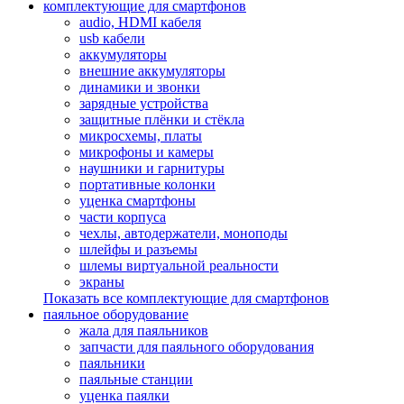
комплектующие для смартфонов
audio, HDMI кабеля
usb кабели
аккумуляторы
внешние аккумуляторы
динамики и звонки
зарядные устройства
защитные плёнки и стёкла
микросхемы, платы
микрофоны и камеры
наушники и гарнитуры
портативные колонки
уценка смартфоны
части корпуса
чехлы, автодержатели, моноподы
шлейфы и разъемы
шлемы виртуальной реальности
экраны
Показать все комплектующие для смартфонов
паяльное оборудование
жала для паяльников
запчасти для паяльного оборудования
паяльники
паяльные станции
уценка паялки