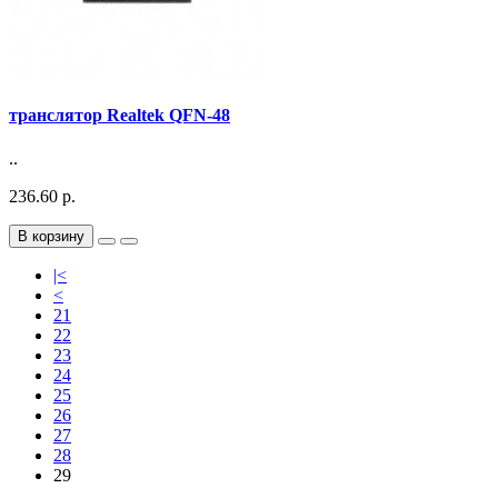
транслятор Realtek QFN-48
..
236.60 р.
В корзину
|<
<
21
22
23
24
25
26
27
28
29