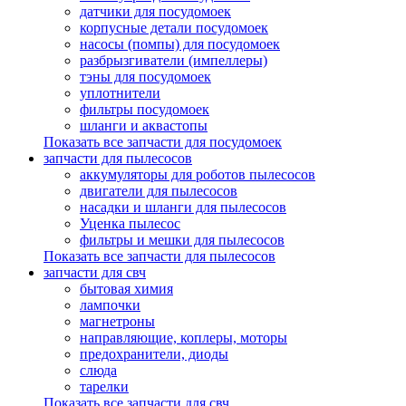
датчики для посудомоек
корпусные детали посудомоек
насосы (помпы) для посудомоек
разбрызгиватели (импеллеры)
тэны для посудомоек
уплотнители
фильтры посудомоек
шланги и аквастопы
Показать все запчасти для посудомоек
запчасти для пылесосов
аккумуляторы для роботов пылесосов
двигатели для пылесосов
насадки и шланги для пылесосов
Уценка пылесос
фильтры и мешки для пылесосов
Показать все запчасти для пылесосов
запчасти для свч
бытовая химия
лампочки
магнетроны
направляющие, коплеры, моторы
предохранители, диоды
слюда
тарелки
Показать все запчасти для свч