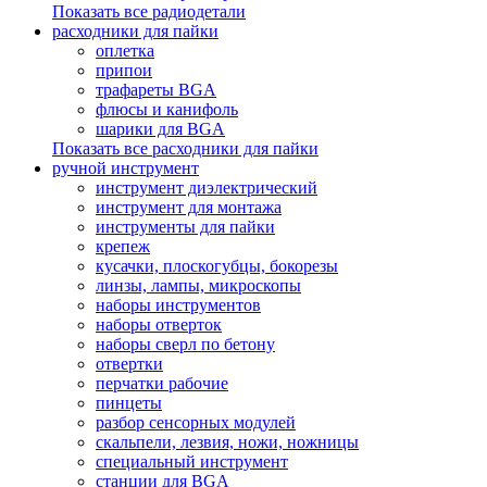
Показать все радиодетали
расходники для пайки
оплетка
припои
трафареты BGA
флюсы и канифоль
шарики для BGA
Показать все расходники для пайки
ручной инструмент
инструмент диэлектрический
инструмент для монтажа
инструменты для пайки
крепеж
кусачки, плоскогубцы, бокорезы
линзы, лампы, микроскопы
наборы инструментов
наборы отверток
наборы сверл по бетону
отвертки
перчатки рабочие
пинцеты
разбор сенсорных модулей
скальпели, лезвия, ножи, ножницы
специальный инструмент
станции для BGA