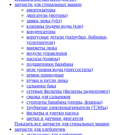
запчасти для стиральных машин
амортизаторы
двигатели (моторы)
замки люка (убл)
клапаны подачи воды (кэн)
конденсаторы
корпусные детали (патрубки, бойники,
уплотнители)
манжеты люка
модули управления
насосы (помпы)
подшипники барабана
реле уровня воды (прессостаты)
ремни приводные
ручки и петли люка
сальники бака
сетевые фильтры (фильтры радиопомех)
смазка для сальников
суппорты барабана (опоры, фланцы)
трубчатые электронагреватели (ТЭНы)
фильтры и улитки насоса
щетки и датчики двигателя
Показать все запчасти для стиральных машин
запчасти для хлебопечек
аксессуары для хлебопечек