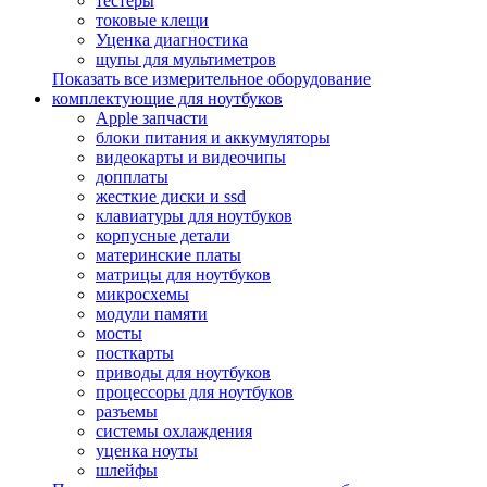
тестеры
токовые клещи
Уценка диагностика
щупы для мультиметров
Показать все измерительное оборудование
комплектующие для ноутбуков
Apple запчасти
блоки питания и аккумуляторы
видеокарты и видеочипы
допплаты
жесткие диски и ssd
клавиатуры для ноутбуков
корпусные детали
материнские платы
матрицы для ноутбуков
микросхемы
модули памяти
мосты
посткарты
приводы для ноутбуков
процессоры для ноутбуков
разъемы
системы охлаждения
уценка ноуты
шлейфы