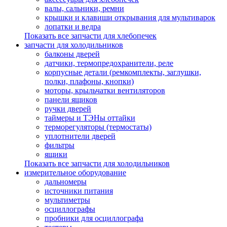
валы, сальники, ремни
крышки и клавиши открывания для мультиварок
лопатки и ведра
Показать все запчасти для хлебопечек
запчасти для холодильников
балконы дверей
датчики, термопредохранители, реле
корпусные детали (ремкомплекты, заглушки,
полки, плафоны, кнопки)
моторы, крыльчатки вентиляторов
панели ящиков
ручки дверей
таймеры и ТЭНы оттайки
терморегуляторы (термостаты)
уплотнители дверей
фильтры
ящики
Показать все запчасти для холодильников
измерительное оборудование
дальномеры
источники питания
мультиметры
осциллографы
пробники для осциллографа