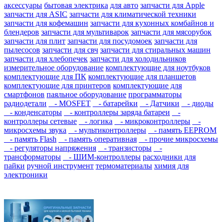
аксессуары
бытовая электрика
для авто
запчасти для Apple
запчасти для ASIC
запчасти для климатической техники
запчасти для кофемашин
запчасти для кухонных комбайнов и
блендеров
запчасти для мультиварок
запчасти для мясорубок
запчасти для плит
запчасти для посудомоек
запчасти для
пылесосов
запчасти для свч
запчасти для стиральных машин
запчасти для хлебопечек
запчасти для холодильников
измерительное оборудование
комплектующие для ноутбуков
комплектующие для ПК
комплектующие для планшетов
комплектующие для принтеров
комплектующие для
смартфонов
паяльное оборудование
программаторы
радиодетали
- MOSFET
- батарейки
- Датчики
- диоды
- конденсаторы
- контроллеры заряда батареи
-
контроллеры сетевые
- логика
- микроконтроллеры
-
микросхемы звука
- мультиконтроллеры
- память EEPROM
- память Flash
- память оперативная
- прочие микросхемы
- регуляторы напряжения
- транзисторы
-
трансформаторы
- ШИМ-контроллеры
расходники для
пайки
ручной инструмент
термоматериалы
химия для
электроники