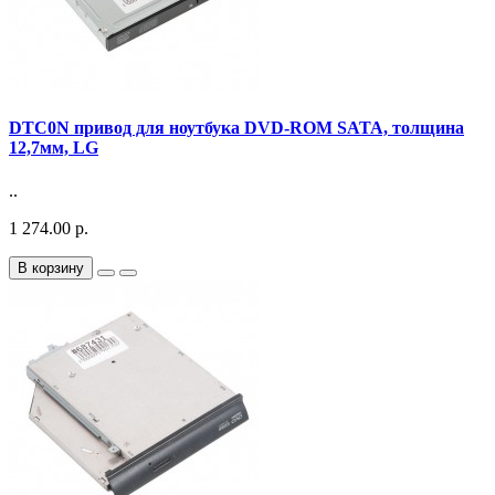
DTC0N привод для ноутбука DVD-ROM SATA, толщина
12,7мм, LG
..
1 274.00 р.
В корзину