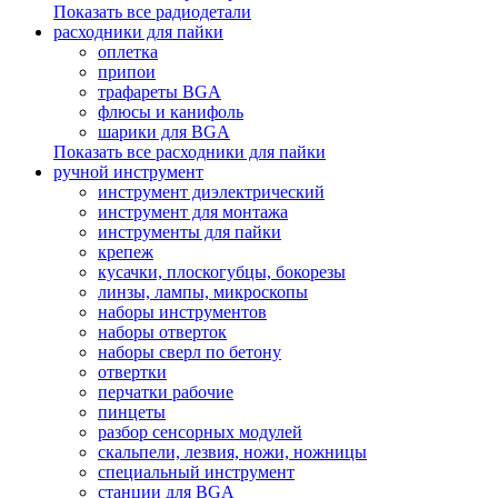
Показать все радиодетали
расходники для пайки
оплетка
припои
трафареты BGA
флюсы и канифоль
шарики для BGA
Показать все расходники для пайки
ручной инструмент
инструмент диэлектрический
инструмент для монтажа
инструменты для пайки
крепеж
кусачки, плоскогубцы, бокорезы
линзы, лампы, микроскопы
наборы инструментов
наборы отверток
наборы сверл по бетону
отвертки
перчатки рабочие
пинцеты
разбор сенсорных модулей
скальпели, лезвия, ножи, ножницы
специальный инструмент
станции для BGA