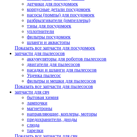
датчики для посудомоек
корпусные детали посудомоек
насосы (помпы) для посудомоек
разбрызгиватели (импеллеры)
тэны для посудомоек
уплотнители
фильтры посудомоек
шланги и аквастопы
Показать все запчасти для посудомоек
запчасти для пылесосов
аккумуляторы для роботов пылесосов
двигатели для пылесосов
насадки и шланги для пылесосов
Уценка пылесос
фильтры и мешки для пылесосов
Показать все запчасти для пылесосов
запчасти для свч
бытовая химия
лампочки
магнетроны
направляющие, коплеры, моторы
предохранители, диоды
слюда
тарелки
Показать все запчасти для свч