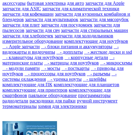
аксессуары
бытовая электрика
для авто
запчасти для Apple
запчасти для ASIC
запчасти для климатической техники
запчасти для кофемашин
запчасти для кухонных комбайнов и
блендеров
запчасти для мультиварок
запчасти для мясорубок
запчасти для плит
запчасти для посудомоек
запчасти для
пылесосов
запчасти для свч
запчасти для стиральных машин
запчасти для хлебопечек
запчасти для холодильников
измерительное оборудование
комплектующие для ноутбуков
- Apple запчасти
- блоки питания и аккумуляторы
-
видеокарты и видеочипы
- допплаты
- жесткие диски и ssd
- клавиатуры для ноутбуков
- корпусные детали
-
материнские платы
- матрицы для ноутбуков
- микросхемы
- модули памяти
- мосты
- посткарты
- приводы для
ноутбуков
- процессоры для ноутбуков
- разъемы
-
системы охлаждения
- уценка ноуты
- шлейфы
комплектующие для ПК
комплектующие для планшетов
комплектующие для принтеров
комплектующие для
смартфонов
паяльное оборудование
программаторы
радиодетали
расходники для пайки
ручной инструмент
термоматериалы
химия для электроники