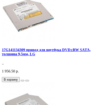
17G141134309 привод для ноутбука DVD±RW SATA,
толщина 9,5мм, LG
..
1 956.50 р.
В корзину