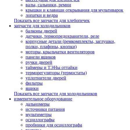
валы, сальники, ремни
крышки и клавиши открывания для мультиварок
лопатки и ведра
Показать все запчасти для хлебопечек
запчасти для холодильников
балконы дверей
датчики, термопредохранители, реле
корпусные детали (ремкомплекты, заглушки,
полки, плафоны, кнопки)
моторы, крыльчатки вентиляторов
панели ящиков
ручки дверей
таймеры и ТЭНы оттайки
терморегуляторы (термостаты)
уплотнители дверей
фильтры
ящики
Показать все запчасти для холодильников
измерительное оборудование
дальномеры
источники питания
мультиметры
осциллографы
пробники для осциллографа