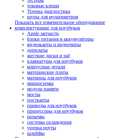
тестеры
токовые клещи
Уценка диагностика
щупы для мультиметров
Показать все измерительное оборудование
комплектующие для ноутбуков
Apple запчасти
блоки питания и аккумуляторы
видеокарты и видеочипы
допплаты
жесткие диски и ssd
клавиатуры для ноутбуков
корпусные детали
материнские платы
матрицы для ноутбуков
микросхемы
модули памяти
мосты
посткарты
приводы для ноутбуков
процессоры для ноутбуков
разъемы
системы охлаждения
уценка ноуты
шлейфы