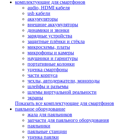
комплектующие для смартфонов
audio, HDMI кабеля
usb кабели
аккумуляторы
внешние аккумуляторы
динамики и звонки
зарядные устройства
защитные плёнки и стёкла
микросхемы, платы
микрофоны и камеры
наушники и гарнитуры
портативные колонки
уценка смартфоны
части корпуса
чехлы, автодержатели, моноподы
шлейфы и разъемы
шлемы виртуальной реальности
экраны
Показать все комплектующие для смартфонов
паяльное оборудование
жала для паяльников
запчасти для паяльного оборудования
паяльники
паяльные станции
уценка паялки