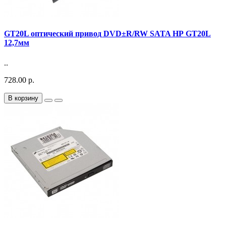
GT20L оптический привод DVD±R/RW SATA НР GT20L
12,7мм
..
728.00 р.
В корзину