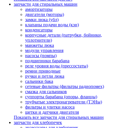
запчасти для стиральных машин
амортизаторы
двигатели (моторы)
замки люка (убл)
клапаны подачи воды (кэн)
конденсаторы
корпусные детали (патрубки, бойники,
уплотнители)
манжеты люка
модули управления
насосы (помпы)
подшипники барабана
реле уровня воды (прессостаты)
ремни приводные
ручки и петли люка
сальники бака
сетевые фильтры (фильтры радиопомех)
смазка для сальников
суппорты барабана (опоры, фланцы)
трубчатые электронагреватели (ТЭНы)
фильтры и улитки насоса
щетки и датчики двигателя
Показать все запчасти для стиральных машин
запчасти для хлебопечек
аксессуары для хлебопечек