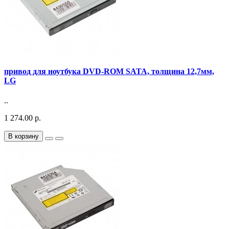
привод для ноутбука DVD-ROM SATA, толщина 12,7мм,
LG
..
1 274.00 р.
В корзину