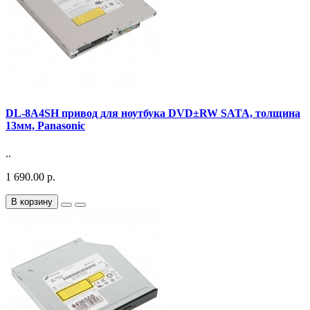
DL-8A4SH привод для ноутбука DVD±RW SATA, толщина
13мм, Panasonic
..
1 690.00 р.
В корзину