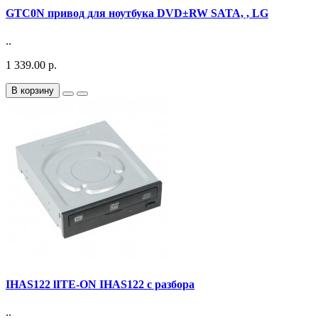
GTC0N привод для ноутбука DVD±RW SATA, , LG
..
1 339.00 р.
В корзину
IHAS122 lITE-ON IHAS122 с разбора
..