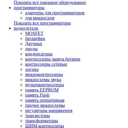
Показать все паяльное оборудование
программаторы
адаптеры для программаторов
для микросхем
Показать все программаторы
радиодетали
MOSFET
батарейки
Датчики
диоды
конденсаторы
контроллеры заряда батареи
контроллеры сетевые
логика
микроконтроллеры
микросхемы звука
мультиконтроллеры
память EEPROM
память Flash
память оперативная
прочие микросхемы
регуляторы напряжения
транзисторы
трансформаторы
ШИМ-контроллеры