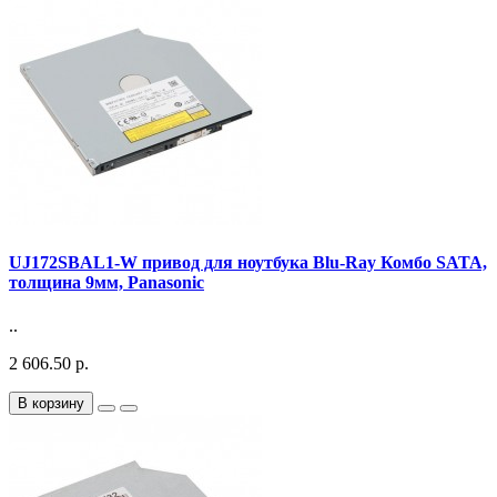
UJ172SBAL1-W привод для ноутбука Blu-Ray Комбо SATA,
толщина 9мм, Panasonic
..
2 606.50 р.
В корзину