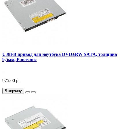
UJ8FB привод для ноутбука DVD±RW SATA, толщина
9,5мм, Panasonic
..
975.00 р.
В корзину