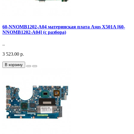
60-NNOMB1202-A04 материнская плата Asus X501A [60-
NNOMB1202-A04] (с разбора)
..
3 523.00 р.
В корзину