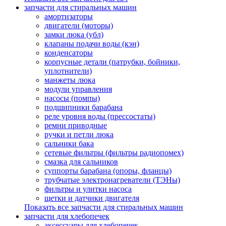
запчасти для стиральных машин
амортизаторы
двигатели (моторы)
замки люка (убл)
клапаны подачи воды (кэн)
конденсаторы
корпусные детали (патрубки, бойники,
уплотнители)
манжеты люка
модули управления
насосы (помпы)
подшипники барабана
реле уровня воды (прессостаты)
ремни приводные
ручки и петли люка
сальники бака
сетевые фильтры (фильтры радиопомех)
смазка для сальников
суппорты барабана (опоры, фланцы)
трубчатые электронагреватели (ТЭНы)
фильтры и улитки насоса
щетки и датчики двигателя
Показать все запчасти для стиральных машин
запчасти для хлебопечек
аксессуары для хлебопечек