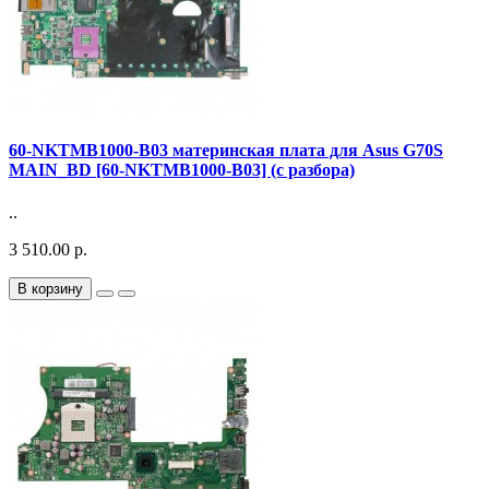
60-NKTMB1000-B03 материнская плата для Asus G70S
MAIN_BD [60-NKTMB1000-B03] (с разбора)
..
3 510.00 р.
В корзину