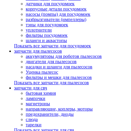
датчики для посудомоек
корпусные детали посудомоек
насосы (помпы) для посудомоек
разбрызгиватели (импеллеры)
тэны для посудомоек
уплотнители
фильтры посудомоек
шланги и аквастопы
Показать все запчасти для посудомоек
запчасти для пылесосов
аккумуляторы для роботов пылесосов
двигатели для пылесосов
насадки и шланги для пылесосов
Уценка пылесос
фильтры и мешки для пылесосов
Показать все запчасти для пылесосов
запчасти для свч
бытовая химия
лампочки
магнетроны
направляющие, коплеры, моторы
предохранители, диоды
слюда
тарелки
Показать все запчасти для свч