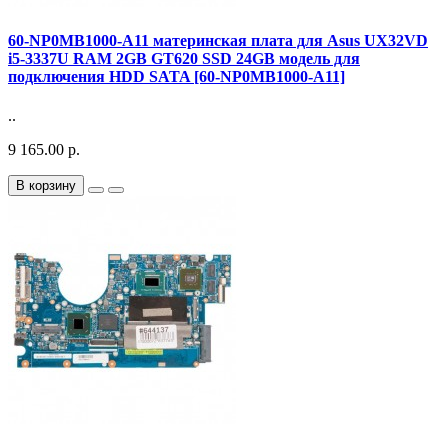
60-NP0MB1000-A11 материнская плата для Asus UX32VD
i5-3337U RAM 2GB GT620 SSD 24GB модель для
подключения HDD SATA [60-NP0MB1000-A11]
..
9 165.00 р.
В корзину