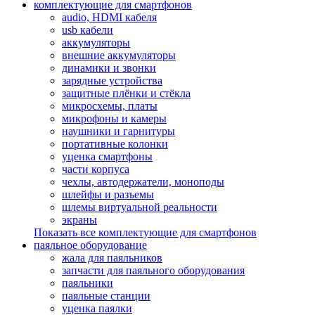
комплектующие для смартфонов
audio, HDMI кабеля
usb кабели
аккумуляторы
внешние аккумуляторы
динамики и звонки
зарядные устройства
защитные плёнки и стёкла
микросхемы, платы
микрофоны и камеры
наушники и гарнитуры
портативные колонки
уценка смартфоны
части корпуса
чехлы, автодержатели, моноподы
шлейфы и разъемы
шлемы виртуальной реальности
экраны
Показать все комплектующие для смартфонов
паяльное оборудование
жала для паяльников
запчасти для паяльного оборудования
паяльники
паяльные станции
уценка паялки