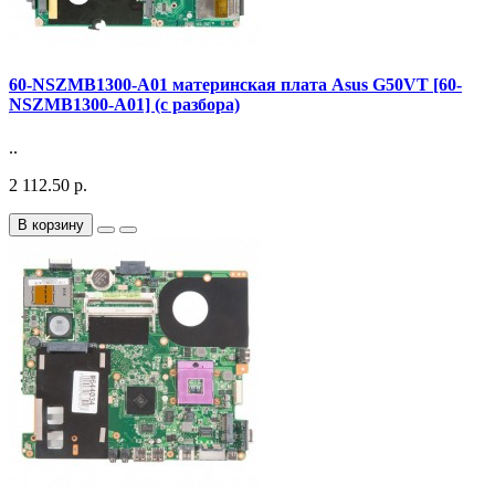
60-NSZMB1300-A01 материнская плата Asus G50VT [60-
NSZMB1300-A01] (с разбора)
..
2 112.50 р.
В корзину