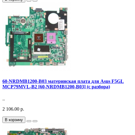
60-NRDMB1200-B03 материнская плата для Asus F5GL
MCP79MVL-B2 [60-NRDMB1200-B03] (с разбора)
..
2 106.00 р.
В корзину