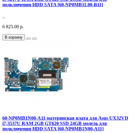
подключения HDD SATA [60-NP0MB1L00-B11]
..
6 825.00 р.
В корзину
60-NP0MB1N00-A11 материнская плата для Asus UX32VD
i7-3537U RAM 2GB GT620 SSD 24GB модель для
подключения HDD SATA [60-NP0MB1N00-A11]