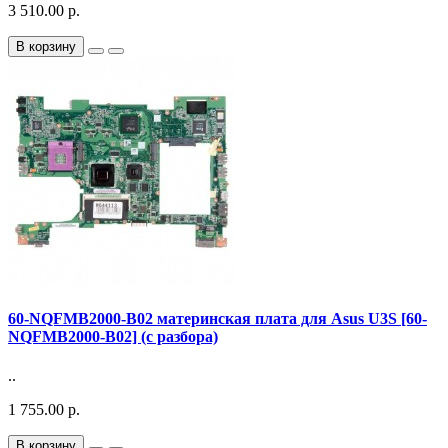
3 510.00 р.
В корзину
60-NQFMB2000-B02 материнская плата для Asus U3S [60-
NQFMB2000-B02] (с разбора)
..
1 755.00 р.
В корзину