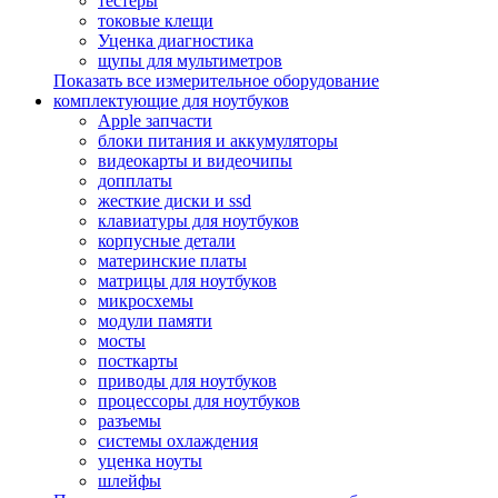
тестеры
токовые клещи
Уценка диагностика
щупы для мультиметров
Показать все измерительное оборудование
комплектующие для ноутбуков
Apple запчасти
блоки питания и аккумуляторы
видеокарты и видеочипы
допплаты
жесткие диски и ssd
клавиатуры для ноутбуков
корпусные детали
материнские платы
матрицы для ноутбуков
микросхемы
модули памяти
мосты
посткарты
приводы для ноутбуков
процессоры для ноутбуков
разъемы
системы охлаждения
уценка ноуты
шлейфы