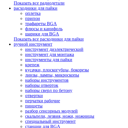
Показать все радиодетали
расходники для пайки
оплетка
припои
трафареты BGA
флюсы и канифоль
шарики для BGA
Показать все расходники для пайки
ручной инструмент
инструмент диэлектрический
инструмент для монтажа
инструменты для пайки
крепеж
кусачки, плоскогубцы, бокорезы
линзы, лампы, микроскопы
наборы инструментов
наборы отверток
наборы сверл по бетону
отвертки
перчатки рабочие
пинцеты
разбор сенсорных модулей
скальпели, лезвия, ножи, ножницы
специальный инструмент
станции для BGA