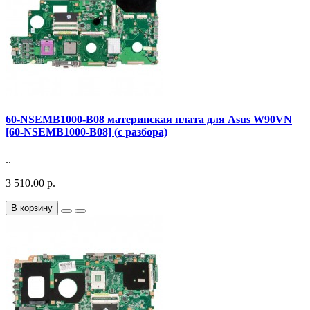
60-NSEMB1000-B08 материнская плата для Asus W90VN
[60-NSEMB1000-B08] (с разбора)
..
3 510.00 р.
В корзину