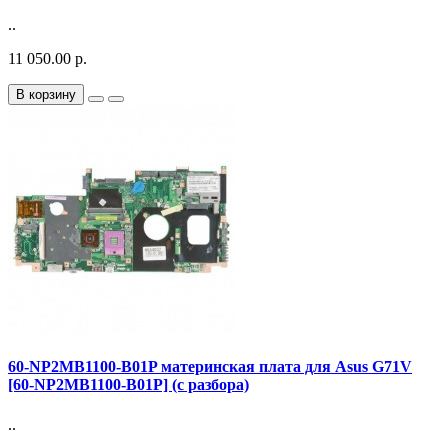
..
11 050.00 р.
В корзину
60-NP2MB1100-B01P материнская плата для Asus G71V
[60-NP2MB1100-B01P] (с разбора)
..