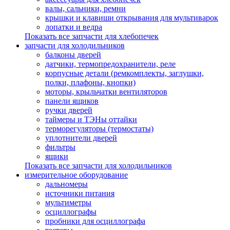
валы, сальники, ремни
крышки и клавиши открывания для мультиварок
лопатки и ведра
Показать все запчасти для хлебопечек
запчасти для холодильников
балконы дверей
датчики, термопредохранители, реле
корпусные детали (ремкомплекты, заглушки,
полки, плафоны, кнопки)
моторы, крыльчатки вентиляторов
панели ящиков
ручки дверей
таймеры и ТЭНы оттайки
терморегуляторы (термостаты)
уплотнители дверей
фильтры
ящики
Показать все запчасти для холодильников
измерительное оборудование
дальномеры
источники питания
мультиметры
осциллографы
пробники для осциллографа