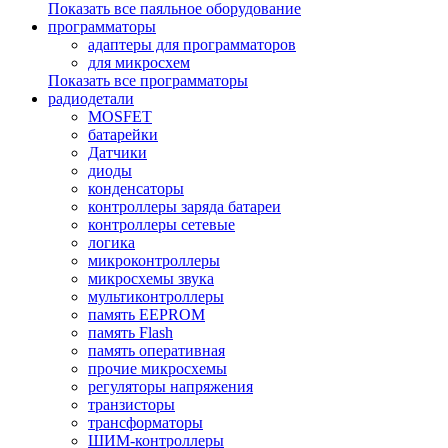
Показать все паяльное оборудование
программаторы
адаптеры для программаторов
для микросхем
Показать все программаторы
радиодетали
MOSFET
батарейки
Датчики
диоды
конденсаторы
контроллеры заряда батареи
контроллеры сетевые
логика
микроконтроллеры
микросхемы звука
мультиконтроллеры
память EEPROM
память Flash
память оперативная
прочие микросхемы
регуляторы напряжения
транзисторы
трансформаторы
ШИМ-контроллеры