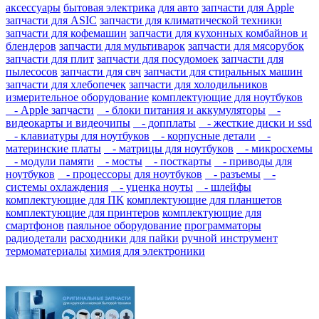
аксессуары
бытовая электрика
для авто
запчасти для Apple
запчасти для ASIC
запчасти для климатической техники
запчасти для кофемашин
запчасти для кухонных комбайнов и
блендеров
запчасти для мультиварок
запчасти для мясорубок
запчасти для плит
запчасти для посудомоек
запчасти для
пылесосов
запчасти для свч
запчасти для стиральных машин
запчасти для хлебопечек
запчасти для холодильников
измерительное оборудование
комплектующие для ноутбуков
- Apple запчасти
- блоки питания и аккумуляторы
-
видеокарты и видеочипы
- допплаты
- жесткие диски и ssd
- клавиатуры для ноутбуков
- корпусные детали
-
материнские платы
- матрицы для ноутбуков
- микросхемы
- модули памяти
- мосты
- посткарты
- приводы для
ноутбуков
- процессоры для ноутбуков
- разъемы
-
системы охлаждения
- уценка ноуты
- шлейфы
комплектующие для ПК
комплектующие для планшетов
комплектующие для принтеров
комплектующие для
смартфонов
паяльное оборудование
программаторы
радиодетали
расходники для пайки
ручной инструмент
термоматериалы
химия для электроники