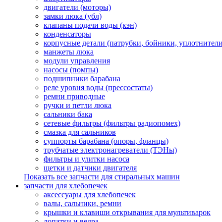
двигатели (моторы)
замки люка (убл)
клапаны подачи воды (кэн)
конденсаторы
корпусные детали (патрубки, бойники, уплотнители
манжеты люка
модули управления
насосы (помпы)
подшипники барабана
реле уровня воды (прессостаты)
ремни приводные
ручки и петли люка
сальники бака
сетевые фильтры (фильтры радиопомех)
смазка для сальников
суппорты барабана (опоры, фланцы)
трубчатые электронагреватели (ТЭНы)
фильтры и улитки насоса
щетки и датчики двигателя
Показать все запчасти для стиральных машин
запчасти для хлебопечек
аксессуары для хлебопечек
валы, сальники, ремни
крышки и клавиши открывания для мультиварок
лопатки и ведра