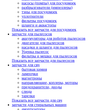
насосы (помпы) для посудомоек
разбрызгиватели (импеллеры)
тэны для посудомоек
уплотнители
фильтры посудомоек
шланги и аквастопы
Показать все запчасти для посудомоек
запчасти для пылесосов
аккумуляторы для роботов пылесосов
двигатели для пылесосов
насадки и шланги для пылесосов
Уценка пылесос
фильтры и мешки для пылесосов
Показать все запчасти для пылесосов
запчасти для свч
бытовая химия
лампочки
магнетроны
направляющие, коплеры, моторы
предохранители, диоды
слюда
тарелки
Показать все запчасти для свч
запчасти для стиральных машин
амортизаторы