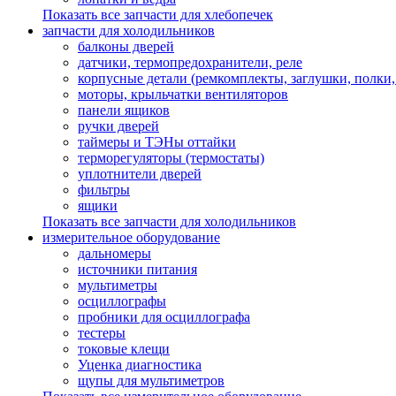
Показать все запчасти для хлебопечек
запчасти для холодильников
балконы дверей
датчики, термопредохранители, реле
корпусные детали (ремкомплекты, заглушки, полки
моторы, крыльчатки вентиляторов
панели ящиков
ручки дверей
таймеры и ТЭНы оттайки
терморегуляторы (термостаты)
уплотнители дверей
фильтры
ящики
Показать все запчасти для холодильников
измерительное оборудование
дальномеры
источники питания
мультиметры
осциллографы
пробники для осциллографа
тестеры
токовые клещи
Уценка диагностика
щупы для мультиметров