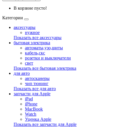
В корзине пусто!
Категории
аксессуары
нужное
Показать все аксессуары
бытовая электрика
автоматы,узо,щиты
кабель,скс
розетки и выключатели
свет
Показать все бытовая электрика
для авто
автосканеры
чип тюнинг
Показать все для авто
запчасти для Apple
iPad
iPhone
MacBook
Watch
Уценка Apple
Показать все запчасти для Apple