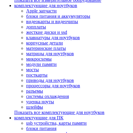
Показать все измерительное оборудование
комплектующие для ноутбуков
Apple запчасти
блоки питания и аккумуляторы
видеокарты и видеочипы
допплаты
жесткие диски и ssd
клавиатуры для ноутбуков
корпусные детали
материнские платы
матрицы для ноутбуков
микросхемы
модули памяти
мосты
посткарты
приводы для ноутбуков
процессоры для ноутбуков
разъемы
системы охлаждения
уценка ноуты
шлейфы
Показать все комплектующие для ноутбуков
комплектующие для ПК
usb устройства, карты памяти
блоки питания