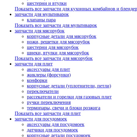
шестерни и втулки
Показать все запчасти для кухонных комбайнов и бленде
запчасти для мультиварок
клапаны пара
Показать все запчасти для мультиварок
запчасти для мясорубок
корпусные детали для мясорубок
ножи, решетки для мясорубок
шестерни для мясорубок
шнеки, втулки для мясорубок
Показать все запчасти для мясорубок
запчасти для плит
аксессуары для плит
жиклеры (форсунки)
конфорки
корпусные детали (уплотнители, петли)
переключатели
рассекатели и горелки для газовых плит
ручки переключения
термопары, свечи и блоки розжига
Показать все запчасти для плит
запчасти для посудомоек
аксессуары для посудомоек
датчики для посудомоек
корпусные детали посудомоек