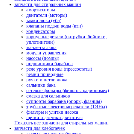
запчасти для стиральных машин
амортизаторы
двигатели (моторы)
замки люка (убл)
клапаны подачи воды (кэн)
конденсаторы
корпусные детали (патрубки, бойники,
уплотнители)
манжеты люка
модули управления
насосы (помпы)
подшипники барабана
реле уровня воды (прессостаты)
ремни приводные
ручки и петли люка
сальники бака
сетевые фильтры (фильтры радиопомех)
смазка для сальников
суппорты барабана (опоры, фланцы)
трубчатые электронагреватели (ТЭНы)
фильтры и улитки насоса
щетки и датчики двигателя
Показать все запчасти для стиральных машин
запчасти для хлебопечек
аксессуары для хлебопечек