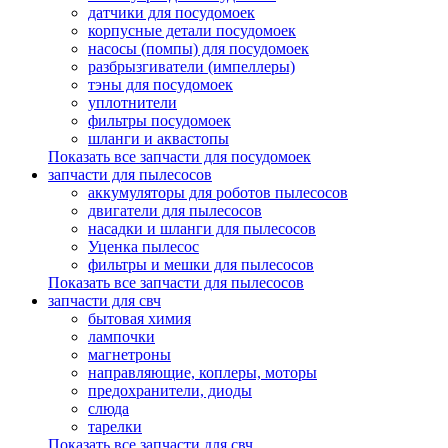
датчики для посудомоек
корпусные детали посудомоек
насосы (помпы) для посудомоек
разбрызгиватели (импеллеры)
тэны для посудомоек
уплотнители
фильтры посудомоек
шланги и аквастопы
Показать все запчасти для посудомоек
запчасти для пылесосов
аккумуляторы для роботов пылесосов
двигатели для пылесосов
насадки и шланги для пылесосов
Уценка пылесос
фильтры и мешки для пылесосов
Показать все запчасти для пылесосов
запчасти для свч
бытовая химия
лампочки
магнетроны
направляющие, коплеры, моторы
предохранители, диоды
слюда
тарелки
Показать все запчасти для свч