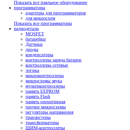
Показать все паяльное оборудование
программаторы
адаптеры для программаторов
для микросхем
Показать все программаторы
радиодетали
MOSFET
батарейки
Датчики
диоды
конденсаторы
контроллеры заряда батареи
контроллеры сетевые
логика
микроконтроллеры
микросхемы звука
мультиконтроллеры
память EEPROM
память Flash
память оперативная
прочие микросхемы
регуляторы напряжения
транзисторы
трансформаторы
ШИМ-контроллеры