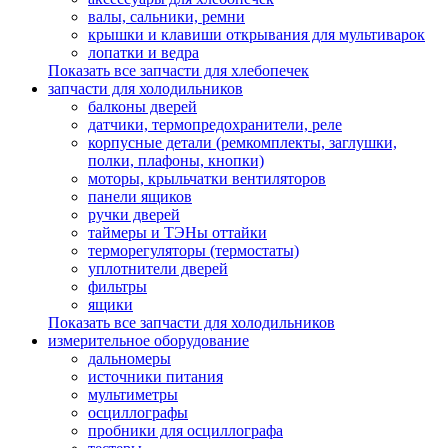
валы, сальники, ремни
крышки и клавиши открывания для мультиварок
лопатки и ведра
Показать все запчасти для хлебопечек
запчасти для холодильников
балконы дверей
датчики, термопредохранители, реле
корпусные детали (ремкомплекты, заглушки,
полки, плафоны, кнопки)
моторы, крыльчатки вентиляторов
панели ящиков
ручки дверей
таймеры и ТЭНы оттайки
терморегуляторы (термостаты)
уплотнители дверей
фильтры
ящики
Показать все запчасти для холодильников
измерительное оборудование
дальномеры
источники питания
мультиметры
осциллографы
пробники для осциллографа