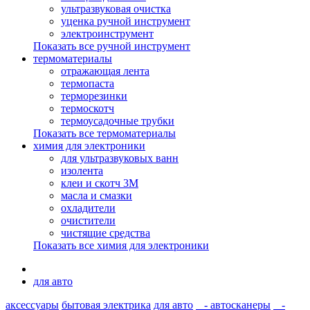
ультразвуковая очистка
уценка ручной инструмент
электроинструмент
Показать все ручной инструмент
термоматериалы
отражающая лента
термопаста
терморезинки
термоскотч
термоусадочные трубки
Показать все термоматериалы
химия для электроники
для ультразвуковых ванн
изолента
клеи и скотч 3М
масла и смазки
охладители
очистители
чистящие средства
Показать все химия для электроники
для авто
аксессуары
бытовая электрика
для авто
- автосканеры
-