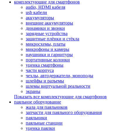
комплектующие для смартфонов
audio, HDMI кабеля
usb кабели
аккумуляторы
внешние аккумуляторы
динамики и звонки
зарядные устройства
защитные плёнки и стёкла
микросхемы, платы
микрофоны и камеры
наушники и гарнитуры
портативные колонки
уценка смартфоны
части корпуса
чехлы, автодержатели, моноподы
шлейфы и разъемы
шлемы виртуальной реальности
экраны
Показать все комплектующие для смартфонов
паяльное оборудование
жала для паяльников
запчасти для паяльного оборудования
паяльники
паяльные станции
уценка паялки