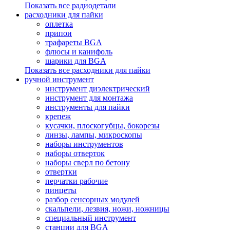
Показать все радиодетали
расходники для пайки
оплетка
припои
трафареты BGA
флюсы и канифоль
шарики для BGA
Показать все расходники для пайки
ручной инструмент
инструмент диэлектрический
инструмент для монтажа
инструменты для пайки
крепеж
кусачки, плоскогубцы, бокорезы
линзы, лампы, микроскопы
наборы инструментов
наборы отверток
наборы сверл по бетону
отвертки
перчатки рабочие
пинцеты
разбор сенсорных модулей
скальпели, лезвия, ножи, ножницы
специальный инструмент
станции для BGA