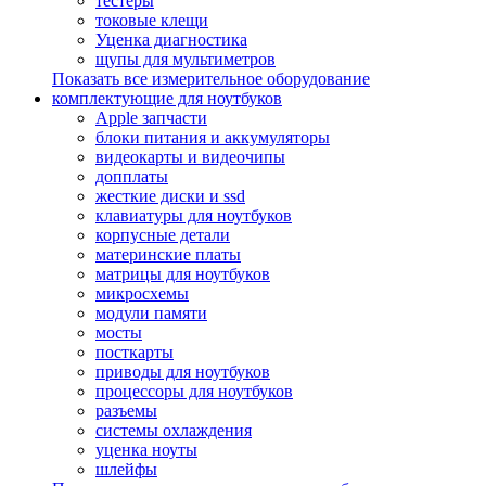
тестеры
токовые клещи
Уценка диагностика
щупы для мультиметров
Показать все измерительное оборудование
комплектующие для ноутбуков
Apple запчасти
блоки питания и аккумуляторы
видеокарты и видеочипы
допплаты
жесткие диски и ssd
клавиатуры для ноутбуков
корпусные детали
материнские платы
матрицы для ноутбуков
микросхемы
модули памяти
мосты
посткарты
приводы для ноутбуков
процессоры для ноутбуков
разъемы
системы охлаждения
уценка ноуты
шлейфы