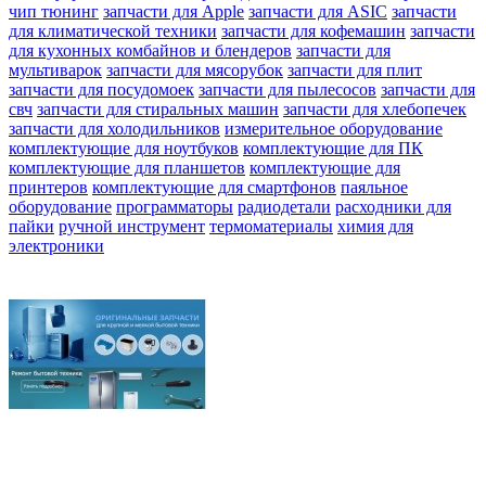
чип тюнинг
запчасти для Apple
запчасти для ASIC
запчасти
для климатической техники
запчасти для кофемашин
запчасти
для кухонных комбайнов и блендеров
запчасти для
мультиварок
запчасти для мясорубок
запчасти для плит
запчасти для посудомоек
запчасти для пылесосов
запчасти для
свч
запчасти для стиральных машин
запчасти для хлебопечек
запчасти для холодильников
измерительное оборудование
комплектующие для ноутбуков
комплектующие для ПК
комплектующие для планшетов
комплектующие для
принтеров
комплектующие для смартфонов
паяльное
оборудование
программаторы
радиодетали
расходники для
пайки
ручной инструмент
термоматериалы
химия для
электроники