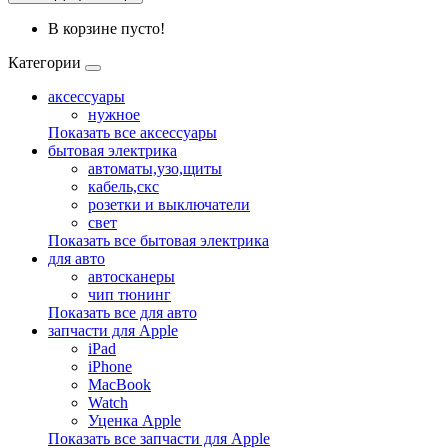
В корзине пусто!
Категории
аксессуары
нужное
Показать все аксессуары
бытовая электрика
автоматы,узо,щиты
кабель,скс
розетки и выключатели
свет
Показать все бытовая электрика
для авто
автосканеры
чип тюнинг
Показать все для авто
запчасти для Apple
iPad
iPhone
MacBook
Watch
Уценка Apple
Показать все запчасти для Apple