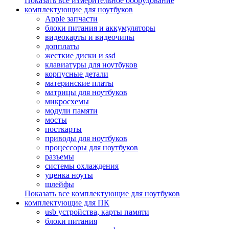
Показать все измерительное оборудование
комплектующие для ноутбуков
Apple запчасти
блоки питания и аккумуляторы
видеокарты и видеочипы
допплаты
жесткие диски и ssd
клавиатуры для ноутбуков
корпусные детали
материнские платы
матрицы для ноутбуков
микросхемы
модули памяти
мосты
посткарты
приводы для ноутбуков
процессоры для ноутбуков
разъемы
системы охлаждения
уценка ноуты
шлейфы
Показать все комплектующие для ноутбуков
комплектующие для ПК
usb устройства, карты памяти
блоки питания