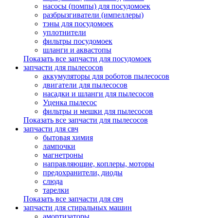
насосы (помпы) для посудомоек
разбрызгиватели (импеллеры)
тэны для посудомоек
уплотнители
фильтры посудомоек
шланги и аквастопы
Показать все запчасти для посудомоек
запчасти для пылесосов
аккумуляторы для роботов пылесосов
двигатели для пылесосов
насадки и шланги для пылесосов
Уценка пылесос
фильтры и мешки для пылесосов
Показать все запчасти для пылесосов
запчасти для свч
бытовая химия
лампочки
магнетроны
направляющие, коплеры, моторы
предохранители, диоды
слюда
тарелки
Показать все запчасти для свч
запчасти для стиральных машин
амортизаторы