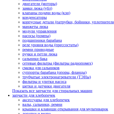
двигатели (моторы)
замки люка (убл)
клапаны подачи воды (кэн)
конденсаторы
корпусные детали (патрубки, бойники, уплотнители
манжеты люка
модули управления
насосы (помпы)
подшипники барабана
реле уровня воды (прессостаты)
ремни приводные
ручки и петли люка
сальники бака
сетевые фильтры (фильтры радиопомех)
смазка для сальников
суппорты барабана (опоры, фланцы)
трубчатые электронагреватели (ТЭНы)
фильтры и улитки насоса
щетки и датчики двигателя
Показать все запчасти для стиральных машин
запчасти для хлебопечек
аксессуары для хлебопечек
валы, сальники, ремни
крышки и клавиши открывания для мультиварок
лопатки и ведра