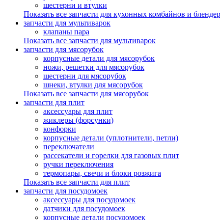
шестерни и втулки
Показать все запчасти для кухонных комбайнов и бленде
запчасти для мультиварок
клапаны пара
Показать все запчасти для мультиварок
запчасти для мясорубок
корпусные детали для мясорубок
ножи, решетки для мясорубок
шестерни для мясорубок
шнеки, втулки для мясорубок
Показать все запчасти для мясорубок
запчасти для плит
аксессуары для плит
жиклеры (форсунки)
конфорки
корпусные детали (уплотнители, петли)
переключатели
рассекатели и горелки для газовых плит
ручки переключения
термопары, свечи и блоки розжига
Показать все запчасти для плит
запчасти для посудомоек
аксессуары для посудомоек
датчики для посудомоек
корпусные детали посудомоек