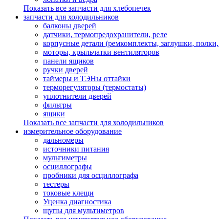
Показать все запчасти для хлебопечек
запчасти для холодильников
балконы дверей
датчики, термопредохранители, реле
корпусные детали (ремкомплекты, заглушки, полки
моторы, крыльчатки вентиляторов
панели ящиков
ручки дверей
таймеры и ТЭНы оттайки
терморегуляторы (термостаты)
уплотнители дверей
фильтры
ящики
Показать все запчасти для холодильников
измерительное оборудование
дальномеры
источники питания
мультиметры
осциллографы
пробники для осциллографа
тестеры
токовые клещи
Уценка диагностика
щупы для мультиметров