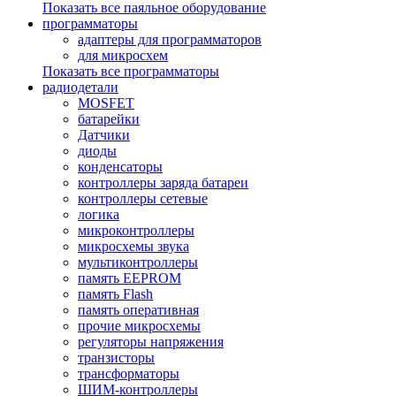
Показать все паяльное оборудование
программаторы
адаптеры для программаторов
для микросхем
Показать все программаторы
радиодетали
MOSFET
батарейки
Датчики
диоды
конденсаторы
контроллеры заряда батареи
контроллеры сетевые
логика
микроконтроллеры
микросхемы звука
мультиконтроллеры
память EEPROM
память Flash
память оперативная
прочие микросхемы
регуляторы напряжения
транзисторы
трансформаторы
ШИМ-контроллеры