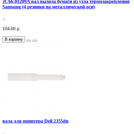
JC66-01209A вал выхода бумаги из узла термозакрепления
Samsung (4 резинки на металлической оси)
..
104.00 р.
В корзину
вала для принтера Dell 2355dn
..