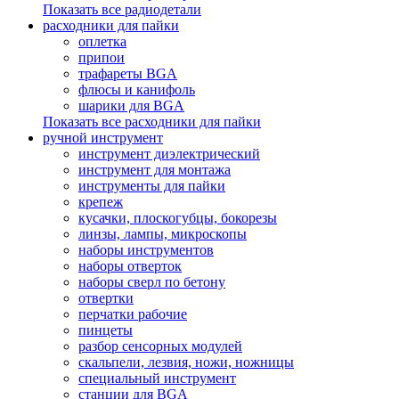
Показать все радиодетали
расходники для пайки
оплетка
припои
трафареты BGA
флюсы и канифоль
шарики для BGA
Показать все расходники для пайки
ручной инструмент
инструмент диэлектрический
инструмент для монтажа
инструменты для пайки
крепеж
кусачки, плоскогубцы, бокорезы
линзы, лампы, микроскопы
наборы инструментов
наборы отверток
наборы сверл по бетону
отвертки
перчатки рабочие
пинцеты
разбор сенсорных модулей
скальпели, лезвия, ножи, ножницы
специальный инструмент
станции для BGA