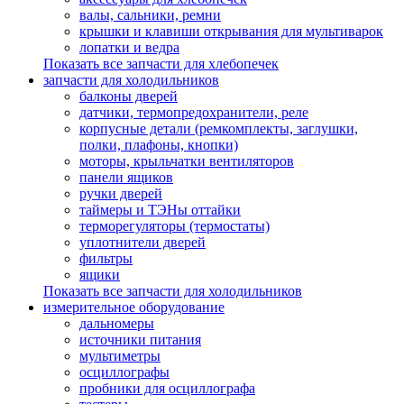
валы, сальники, ремни
крышки и клавиши открывания для мультиварок
лопатки и ведра
Показать все запчасти для хлебопечек
запчасти для холодильников
балконы дверей
датчики, термопредохранители, реле
корпусные детали (ремкомплекты, заглушки,
полки, плафоны, кнопки)
моторы, крыльчатки вентиляторов
панели ящиков
ручки дверей
таймеры и ТЭНы оттайки
терморегуляторы (термостаты)
уплотнители дверей
фильтры
ящики
Показать все запчасти для холодильников
измерительное оборудование
дальномеры
источники питания
мультиметры
осциллографы
пробники для осциллографа