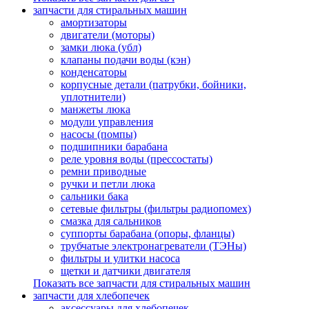
запчасти для стиральных машин
амортизаторы
двигатели (моторы)
замки люка (убл)
клапаны подачи воды (кэн)
конденсаторы
корпусные детали (патрубки, бойники,
уплотнители)
манжеты люка
модули управления
насосы (помпы)
подшипники барабана
реле уровня воды (прессостаты)
ремни приводные
ручки и петли люка
сальники бака
сетевые фильтры (фильтры радиопомех)
смазка для сальников
суппорты барабана (опоры, фланцы)
трубчатые электронагреватели (ТЭНы)
фильтры и улитки насоса
щетки и датчики двигателя
Показать все запчасти для стиральных машин
запчасти для хлебопечек
аксессуары для хлебопечек