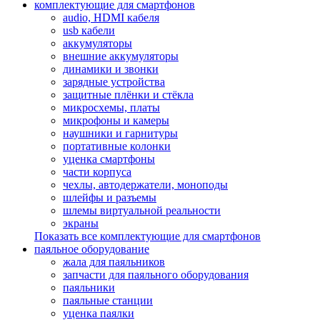
комплектующие для смартфонов
audio, HDMI кабеля
usb кабели
аккумуляторы
внешние аккумуляторы
динамики и звонки
зарядные устройства
защитные плёнки и стёкла
микросхемы, платы
микрофоны и камеры
наушники и гарнитуры
портативные колонки
уценка смартфоны
части корпуса
чехлы, автодержатели, моноподы
шлейфы и разъемы
шлемы виртуальной реальности
экраны
Показать все комплектующие для смартфонов
паяльное оборудование
жала для паяльников
запчасти для паяльного оборудования
паяльники
паяльные станции
уценка паялки