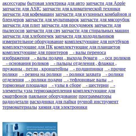
аксессуары
бытовая электрика
для авто
запчасти для Apple
запчасти для ASIC
запчасти для климатической техники
запчасти для кофемашин
запчасти для кухонных комбайнов и
блендеров
запчасти для мультиварок
запчасти для мясорубок
запчасти для плит
запчасти для посудомоек
запчасти для
пылесосов
запчасти для свч
запчасти для стиральных машин
запчасти для хлебопечек
запчасти для холодильников
измерительное оборудование
комплектующие для ноутбуков
комплектующие для ПК
комплектующие для планшетов
комплектующие для принтеров
- валы переноса
изображения
- валы подачи , выхода бумаги
- оси роликов
- основания роликов
- пальцы отделения , флажки ,
пружины , петли , кронштейны
- подшипники
- прочие
ролики
- резина на ролики
- ролики захвата
- ролики
отделения
- ролики подачи
- тефлоновые валы
-
тормозные площадки
- узлы в сборе
- шестерни
-
элементы узла термозакрепления
комплектующие для
смартфонов
паяльное оборудование
программаторы
радиодетали
расходники для пайки
ручной инструмент
термоматериалы
химия для электроники