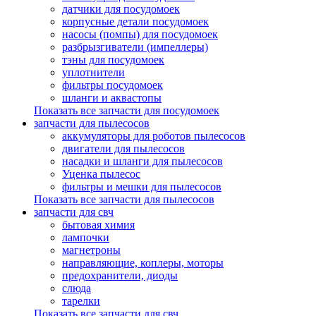
датчики для посудомоек
корпусные детали посудомоек
насосы (помпы) для посудомоек
разбрызгиватели (импеллеры)
тэны для посудомоек
уплотнители
фильтры посудомоек
шланги и аквастопы
Показать все запчасти для посудомоек
запчасти для пылесосов
аккумуляторы для роботов пылесосов
двигатели для пылесосов
насадки и шланги для пылесосов
Уценка пылесос
фильтры и мешки для пылесосов
Показать все запчасти для пылесосов
запчасти для свч
бытовая химия
лампочки
магнетроны
направляющие, коплеры, моторы
предохранители, диоды
слюда
тарелки
Показать все запчасти для свч