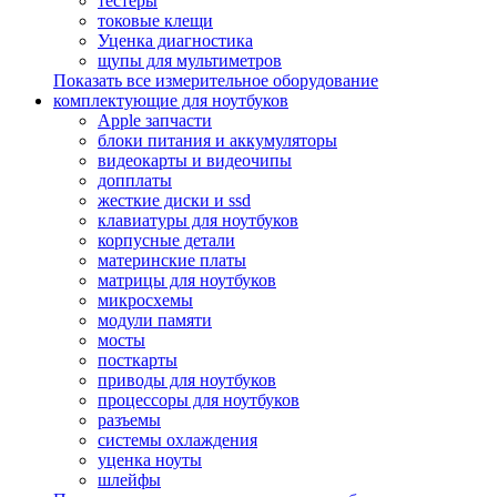
тестеры
токовые клещи
Уценка диагностика
щупы для мультиметров
Показать все измерительное оборудование
комплектующие для ноутбуков
Apple запчасти
блоки питания и аккумуляторы
видеокарты и видеочипы
допплаты
жесткие диски и ssd
клавиатуры для ноутбуков
корпусные детали
материнские платы
матрицы для ноутбуков
микросхемы
модули памяти
мосты
посткарты
приводы для ноутбуков
процессоры для ноутбуков
разъемы
системы охлаждения
уценка ноуты
шлейфы